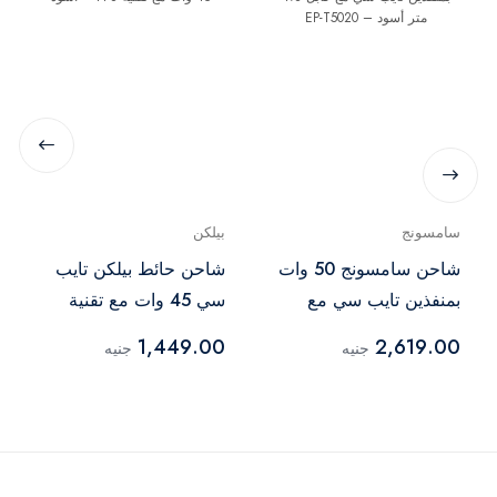
سامسونج
بيلكن
شاحن سامسونج 50 وات
شاحن حائط بيلكن تايب
بمنفذين تايب سي مع
سي 45 وات مع تقنية
كابل 1.8 متر أسود – EP-
PPS – أسود
1,449.00
2,619.00
جنيه
جنيه
T5020