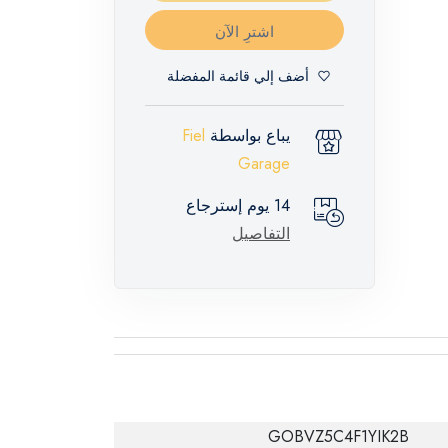
اشترِ الآن
أضف إلي قائمة المفضلة
يباع بواسطة
Fiel
Garage
14 يوم إسترجاع
التفاصيل
GOBVZ5C4F1YIK2B