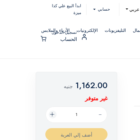
ابدأ البيع علي كذا
حسابي
عربي
ميزة
مال
التليفزيونات
الإلكترونيات
الأزياء والملابس
تسجيل الدخول
الحساب
1,162.00
جنيه
غير متوفر
أضف إلي العربة