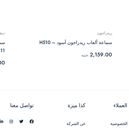
ريدراجون
ديفي
سماعة ألعاب ريدراجون أسود – H510
سما
11
2,159.00
جنيه
00
لعملاء
كذا ميزة
تواصل معنا
الخصوصية
عن الشركة