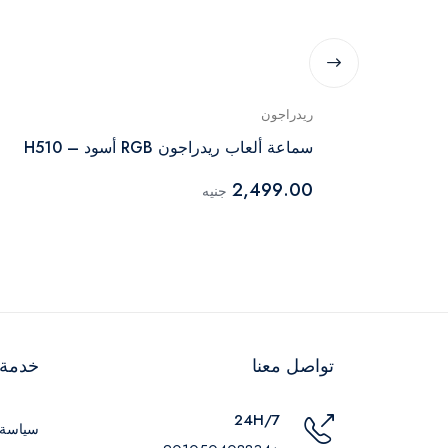
ريدراجون
و أحمر –
سماعة ألعاب ريدراجون RGB أسود – H510
2,499.00
جنيه
تواصل معنا
خدمة ا
24H/7
سياسة 