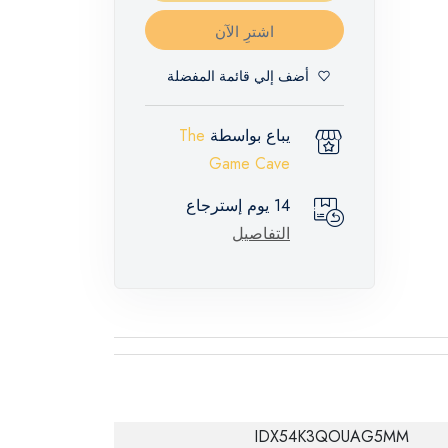
اشترِ الآن
أضف إلي قائمة المفضلة
يباع بواسطة
The
Game Cave
14 يوم إسترجاع
التفاصيل
IDX54K3QOUAG5MM