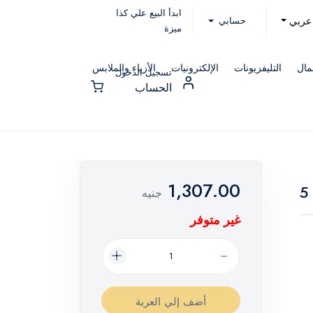
ابدأ البيع علي كذا
حسابي
عربي
ميزة
مال
التليفزيونات
الإلكترونيات
الأزياء والملابس
تسجيل الدخول
الحساب
1,307.00
جنيه
غير متوفر
أضف إلي العربة