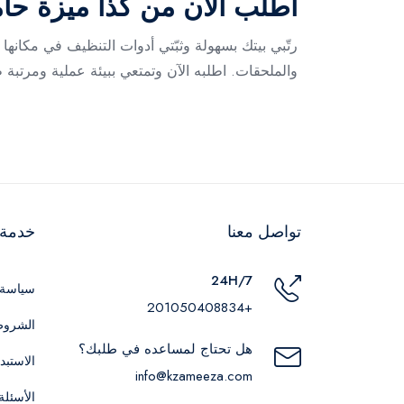
اطلب الآن من كذا ميزة حا
رتّبي بيتك بسهولة وثبّتي أدوات التنظيف في مكان
والملحقات. اطلبه الآن وتمتعي ببيئة عملية ومرتبة
تواصل معنا
خدمة ا
24H/7
سياسة 
+201050408834
الشروط
هل تحتاج لمساعده في طلبك؟
الاستبد
info@kzameeza.com
الأسئلة