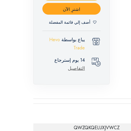
اشترِ الآن
أضف إلي قائمة المفضلة
يباع بواسطة
Hevo
Trade
14 يوم إسترجاع
التفاصيل
QWZQKQELUXJVWCZ