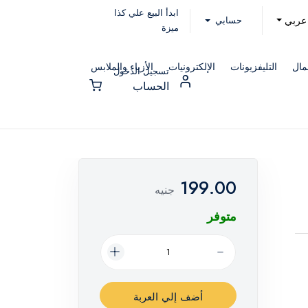
ابدأ البيع علي كذا
حسابي
عربي
ميزة
مال
التليفزيونات
الإلكترونيات
الأزياء والملابس
تسجيل الدخول
الحساب
199.00
جنيه
متوفر
أضف إلي العربة