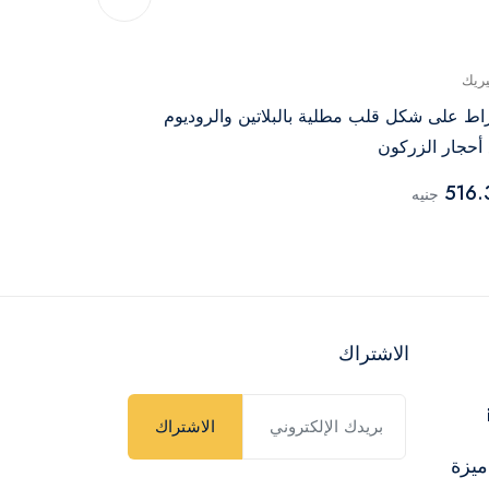
يريك
جينيريك
اط على شكل قلب مطلية بالبلاتين والروديوم
أقراط مطلية با
أحجار الزركون
الزركون
516.35
516.
جنيه
جنيه
الاشتراك
الاشتراك
ميزة