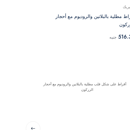
يريك
جينيريك
اط مطلية بالبلاتين والروديوم مع أحجار
أقراط على شكل
ركون
مع أحجار الزر
516.35
516.
جنيه
جنيه