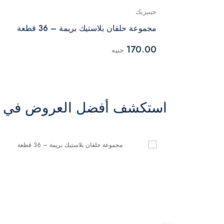
جينيريك
ن والروديوم
مجموعة حلقان بلاستيك بريمة – 36 قطعة
170.00
جنيه
استكشف أفضل العروض في ال