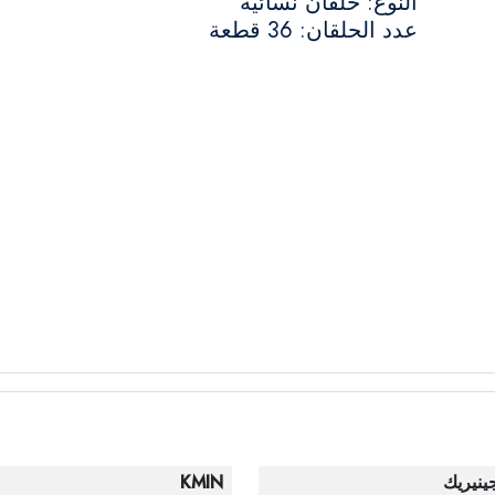
النوع: حلقان نسائية
عدد الحلقان: 36 قطعة
ينيريك
KMIN