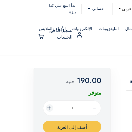
ابدأ البيع علي كذا
حسابي
عربي
ميزة
مال
التليفزيونات
الإلكترونيات
الأزياء والملابس
تسجيل الدخول
الحساب
190.00
جنيه
متوفر
أضف إلي العربة