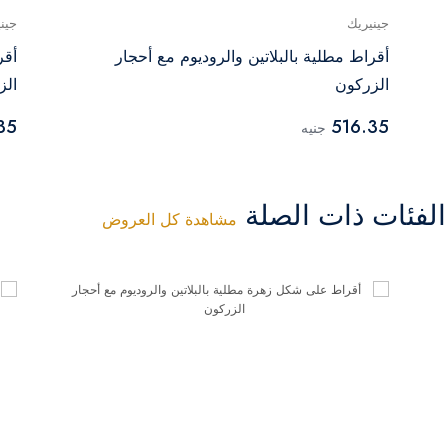
جينيريك
جين
أقراط مطلية بالبلاتين والروديوم مع أحجار
أقر
الزركون
الز
35
516.35
جنيه
فئات ذات الصلة
مشاهدة كل العروض