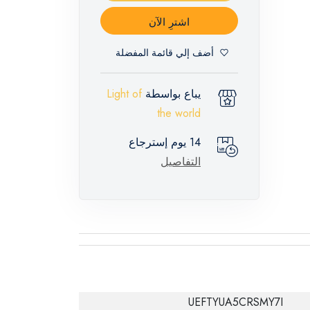
اشترِ الآن
أضف إلي قائمة المفضلة
يباع بواسطة
Light of
the world
14 يوم إسترجاع
التفاصيل
UEFTYUA5CRSMY7I