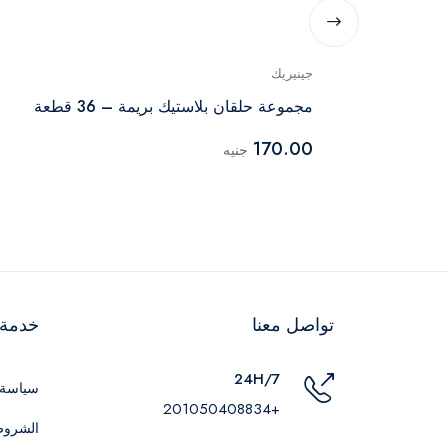
جينيريك
ن والروديوم
مجموعة حلقان بلاستيك بريمة – 36 قطعة
170.00
جنيه
تواصل معنا
خدمة ا
24H/7
سياسة 
+201050408834
الشروط