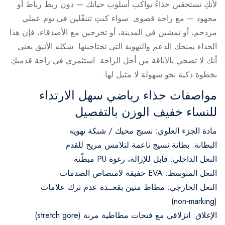
لأنكِ تستحقين حذاءً يواكب أسلوب حياتك — دون ربط رباط أو
مجهود — مع راحة قصوى. سواء كنتِ تتنقّلين في يوم عملي
مزدحم، أو تمشين في المدينة، أو تخرجين مع الأصدقاء، فإن هذا
الحذاء يمنحك الدعم والتهوية التي تحتاجينها. شكله الأنيق يعني
أنك لا تضحي بالأناقة من أجل الراحة. استثمري في راحة قدميكِ
بخطوة ذكية نحو سهولة لا مثيل لها.
مواصفات حذاء رياضي سهل الارتداء
للنساء خفيف الوزن بالتفصيل
مادة الجزء العلوي: نسيج محيك / شبكة تهوية
البطانة: بطانة نسيج ناعمة لتلامس مريح للقدم
النعل الداخلي: قابل للإزالة، رغوة PU مبطّنة
النعل المتوسط: EVA خفيفة لامتصاص الصدمات
النعل الخارجي: مطاط متين بقعــدة عدم ترك علامات
(non‑marking)
الإغلاق: انزلاقي مع فتحات مطاطية مرنة (stretch gore)