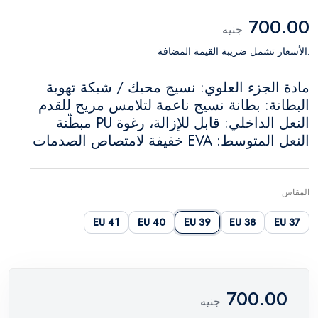
700.00
جنيه
.الأسعار تشمل ضريبة القيمة المضافة
مادة الجزء العلوي: نسيج محيك / شبكة تهوية
البطانة: بطانة نسيج ناعمة لتلامس مريح للقدم
النعل الداخلي: قابل للإزالة، رغوة PU مبطّنة
النعل المتوسط: EVA خفيفة لامتصاص الصدمات
المقاس
41 EU
40 EU
39 EU
38 EU
37 EU
700.00
جنيه