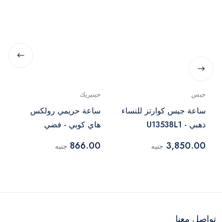
جيس
جينيريك
ساعة جيس كوارتز للنساء
ساعة حريمي رولكس
ذهبي - U13538L1
هاي كوبي - فضي
866.00
3,850.00
جنيه
جنيه
تواصل معنا