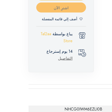
اشترِ الآن
أضف إلي قائمة المفضلة
يباع بواسطة
Tal2aa
Store
14 يوم إسترجاع
التفاصيل
NHCG0IWM6EZLI0B