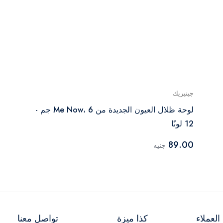
جينيريك
لوحة ظلال العيون الجديدة من Me Now، 6 جم -
12 لونًا
89.00
جنيه
لعملاء
كذا ميزة
تواصل معنا