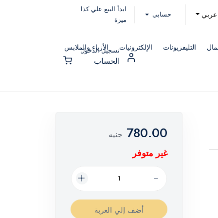
ابدأ البيع علي كذا
حسابي
عربي
ميزة
مال
التليفزيونات
الإلكترونيات
الأزياء والملابس
تسجيل الدخول
الحساب
780.00
جنيه
غير متوفر
أضف إلي العربة