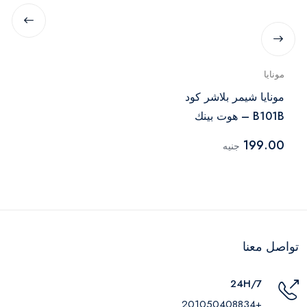
مونايا
مونايا شيمر بلاشر كود
B101B – هوت بينك
199.00
جنيه
تواصل معنا
24H/7
+201050408834