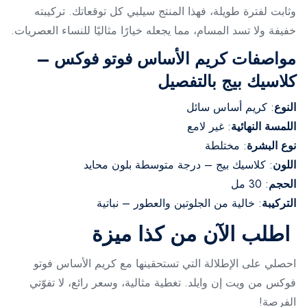
وثابت لفترة طويلة، فهذا المنتج سيلبي كل توقعاتك. تركيبته
خفيفة ولا تسد المسام، مما يجعله خيارًا مثاليًا للنساء العصريات.
مواصفات كريم الأساس فوتو فوكس –
كلاسيك بيج بالتفصيل
النوع
: كريم أساس سائل
اللمسة النهائية
: غير لامع
نوع البشرة
: مختلطة
اللون
: كلاسيك بيج – درجة متوسطة بلون محايد
الحجم
: 30 مل
التركيبة
: خالية من الجلوتين والعطور – نباتية
اطلب الآن من كذا ميزة
احصلي على الإطلالة التي تستحقينها مع كريم الأساس فوتو
فوكس من ويت إن وايلد. تغطية مثالية، وسعر رائع، لا تفوّتي
الفرصة!