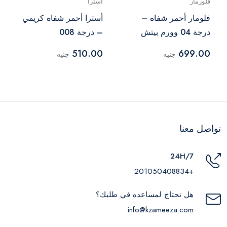
فلورمار
أسترا
فلومار أحمر شفاه –
أسترا أحمر شفاه كريمي
درجة 04 وورم بيتش
– درجة 008
510.00
699.00
جنيه
جنيه
تواصل معنا
24H/7
+201050408834
هل تحتاج لمساعده في طلبك؟
info@kzameeza.com