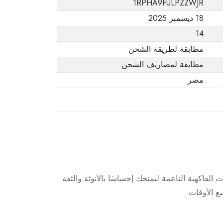
1RPHA9FULPZZWJR
يفيد ذلك. عند إعادة
18 ديسمبر 2025
المنتج، تأكد من أن
14
جميع ملحقات الطلب
في حالتها الصحيحة
مطابقة لطريقة الشحن
وأن المنتج في عبوته
مطابقة لمصاريف الشحن
الأصلية. لاحظ أنه لا
مصر
يمكن إرجاع المنتجات
الإلكترونية في حالة
تغيير الرأي إذا لم تكن
مختومة وفي عبواتها
الأصلية.
ي يجمع بين دفء الفانيليا واللمسات الفاكهية الناعمة ليمنحك إحساسًا بالأنوثة والثقة
ع الأوقات.