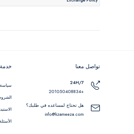
تواصل معنا
خدمة ا
24H/7
سياسة 
+201050408834
الشروط
هل تحتاج لمساعده في طلبك؟
الاستبد
info@kzameeza.com
الأسئلة