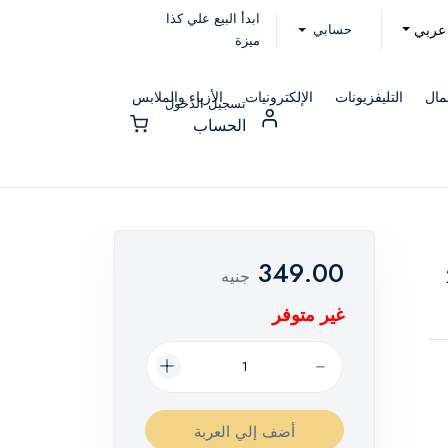
ابدأ البيع علي كذا
حسابي
عربي
ميزة
مال
التليفزيونات
الإلكترونيات
الأزياء والملابس
تسجيل الدخول
الحساب
349.00
2
جنيه
غير متوفر
أضف إلي العربة