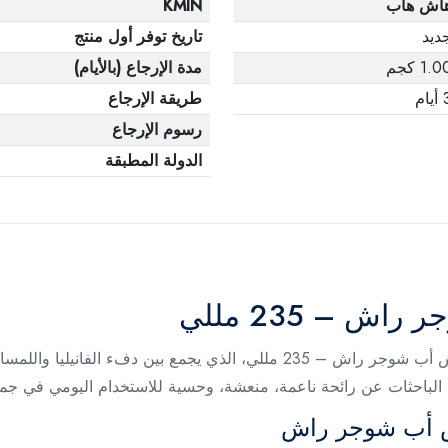
اش هاب
KMIN
ديد
تاريخ توفر أول منتج
1.0 كجم
مدة الإرجاع (بالأيام)
يام
طريقة الإرجاع
رسوم الإرجاع
الدولة المطبقة
 – 235 مللي
استمتعي برائحة حلوة وجذابة مع معطر الجسم هاش أب شوجر راش – 235 مللي، الذ
 الباحثات عن رائحة ناعمة، منعشة، وحسية للاستخدام اليومي في جمي
ش أب شوجر راش