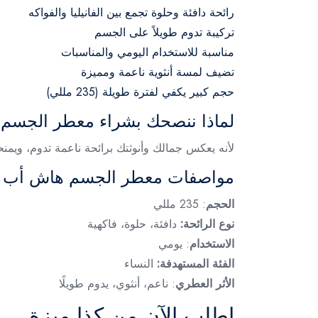
رائحة دافئة وحلوة تجمع بين الفانيليا والفواكه
تركيبة تدوم طويلاً على الجسم
مناسبة للاستخدام اليومي والمناسبات
تضيف لمسة أنثوية ناعمة ومميزة
حجم كبير يكفي لفترة طويلة (235 مللي)
لماذا ننصحك بشراء معطر الجس
لأنه يعكس جمالك وأنوثتك برائحة ناعمة تدوم، ويمنحك
مواصفات معطر الجسم هاش أب ش
الحجم
: 235 مللي
نوع الرائحة:
دافئة، حلوة، فاكهية
الاستخدام
: يومي
الفئة المستهدفة:
النساء
الأثر العطري
: ناعم، أنثوي، يدوم طويلًا
اطلب الآن من كذا ميزة