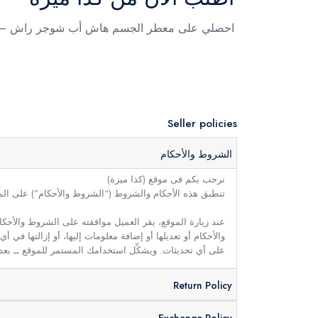
احصلي على معطر الجسم هاش أب شوجر راش – 235 مللي من متجر كذا ميز
Seller policies
الشروط والأحكام
نرحب بكم فى موقع (كذا ميزة)
تنطبق هذه الأحكام والشروط (“الشروط والأحكام”) على الموق
عند زيارة الموقع، يقر العميل موافقته على الشروط والأحكا
والأحكام أو تعديلها أو إضافة معلومات إليها، أو إزالتها في
على أي تحديثات. ويشكِّل استخدامك المستمر للموقع ــ بعد 
Return Policy
Exchange Policy