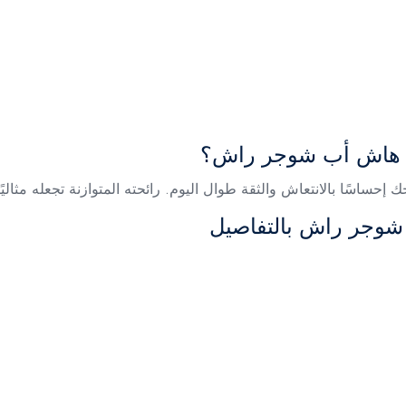
م هاش أب شوجر راش؟
 إحساسًا بالانتعاش والثقة طوال اليوم. رائحته المتوازنة تجعله مثالي
وجر راش بالتفاصيل