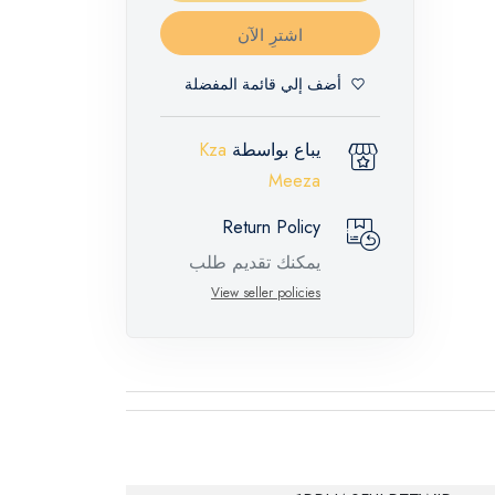
اشترِ الآن
أضف إلي قائمة المفضلة
يباع بواسطة
Kza
Meeza
Return Policy
يمكنك تقديم طلب
إرجاع لهذه المنتجات
View seller policies
المميزة خلال 14 يومًا
وحتى 30 يومًا في
حالة وجود عيوب من
وقت وصول الطلب،
مع وجود تقرير فني
من الشركة المصنعة