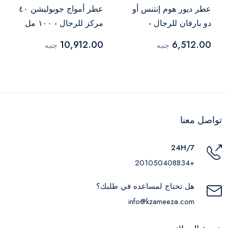
عطر ديور هوم إنتنس أو
عطر أمواج جوبوليشن ٤٠
دو بارفان للرجال -
مركز للرجال - ١٠٠ مل
١٠٠ مل
10,912.00
6,512.00
جنيه
جنيه
تواصل معنا
24H/7
+201050408834
هل تحتاج لمساعده في طلبك؟
info@kzameeza.com