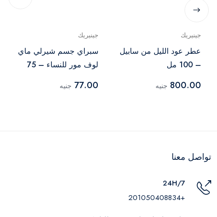
جينيريك
جينيريك
عطر عود الليل من سابيل
سبراي جسم شيرلي ماي
– 100 مل
لوف مور للنساء – 75
مل
77.00
800.00
جنيه
جنيه
تواصل معنا
24H/7
+201050408834