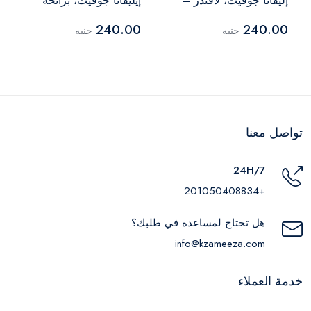
إليفانا جوفيت، لافندر –
إيليفانا جوفيت، برائحة
60 مل
الفانيليا – 60 مل
240.00
240.00
جنيه
جنيه
تواصل معنا
24H/7
+201050408834
هل تحتاج لمساعده في طلبك؟
info@kzameeza.com
خدمة العملاء