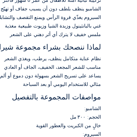
تركيبة نباتية آمنة للأطفال من عمر 6 شهور فأكثر
الشامبو ينظف بلطف دون أن يسبب جفاف أو تهيّج
السيروم يغذّي فروة الرأس ويمنع التقصف والتشاب
غني بالبانثينول وزبدة الشيا وزيوت طبيعية مغذية
ملمس خفيف لا يترك أي أثر دهني على الشعر
لماذا ننصحك بشراء مجموعة شيرا با
نظام عناية متكامل ينظف، يرطب، ويغذي الشعر
مناسب للشعر المجعد، الخفيف، الجاف أو العادي
يساعد على تسريح الشعر بسهولة دون دموع أو ألم
مثالي للاستخدام اليومي أو بعد السباحة
مواصفات المجموعة بالتفصيل
الشامبو:
الحجم: ٣٠٠ مل
خالٍ من الكبريت والعطور القوية
السيروم: