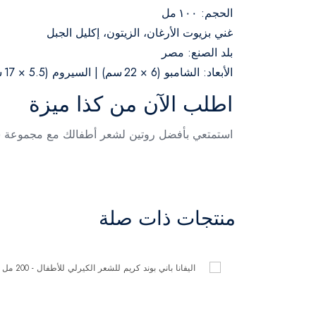
الحجم: ١٠٠ مل
غني بزيوت الأرغان، الزيتون، إكليل الجبل
بلد الصنع: مصر
الأبعاد: الشامبو (6 × 22 سم) | السيروم (5.5 × 17 سم)
اطلب الآن من كذا ميزة
استمتعي بأفضل روتين لشعر أطفالك مع مجموعة شي
منتجات ذات صلة