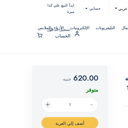
ابدأ البيع علي كذا
حسابي
عربي
ميزة
مال
التليفزيونات
الإلكترونيات
الأزياء والملابس
تسجيل الدخول
الحساب
620.00
30 مل +
جنيه
ند 100
متوفر
أضف إلي العربة