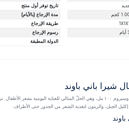
ديد
تاريخ توفر أول منتج
1.0 كجم
مدة الإرجاع (بالأيام)
1X1X
طريقة الإرجاع
يام
رسوم الإرجاع
الدولة المطبقة
ل شيرا باني باوند
مجموعة شيرا باني باوند تتكوّن من شامبو ٣٠٠ مل وسيروم ١٠٠ مل، وهي الحلّ المثالي للعناي
إكليل الجبل، والزيتون لتغذية الشعر من الجذور حتى الأطراف.
باوند