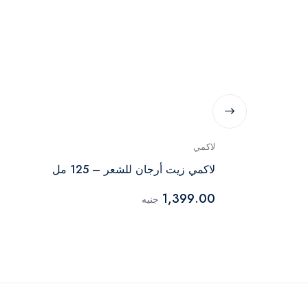
لاكمي
اري
لاكمي زيت أرجان للشعر – 125 مل
1,399.00
جنيه