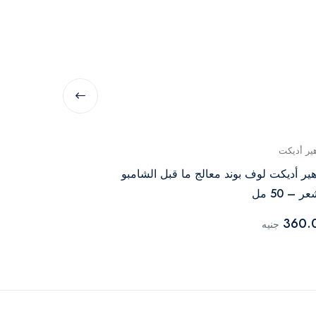
هير أديكت
ميس جي لو
هير أديكت لوف بوند معالج ما قبل الشامبو
صابونة ميس جي
ر – 50 مل
لفروة الرأس
199.00
360.
جنيه
جنيه