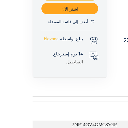
اشترِ الآن
أضف إلي قائمة المفضلة
يباع بواسطة
Elevana
14 يوم إسترجاع
التفاصيل
7NP14GV4QMCSYGR