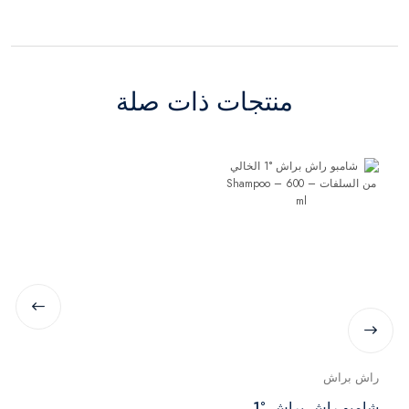
منتجات ذات صلة
راش براش
شامبو راش براش °1