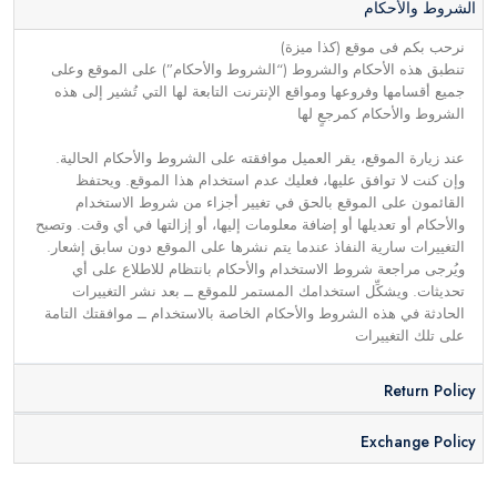
الشروط والأحكام
نرحب بكم فى موقع (كذا ميزة)
تنطبق هذه الأحكام والشروط (“الشروط والأحكام”) على الموقع وعلى
جميع أقسامها وفروعها ومواقع الإنترنت التابعة لها التي تُشير إلى هذه
الشروط والأحكام كمرجعٍ لها
عند زيارة الموقع، يقر العميل موافقته على الشروط والأحكام الحالية.
وإن كنت لا توافق عليها، فعليك عدم استخدام هذا الموقع. ويحتفظ
القائمون على الموقع بالحق في تغيير أجزاء من شروط الاستخدام
والأحكام أو تعديلها أو إضافة معلومات إليها، أو إزالتها في أي وقت. وتصبح
التغييرات سارية النفاذ عندما يتم نشرها على الموقع دون سابق إشعار.
ويُرجى مراجعة شروط الاستخدام والأحكام بانتظام للاطلاع على أي
تحديثات. ويشكِّل استخدامك المستمر للموقع ــ بعد نشر التغييرات
الحادثة في هذه الشروط والأحكام الخاصة بالاستخدام ــ موافقتك التامة
على تلك التغييرات
Return Policy
Exchange Policy