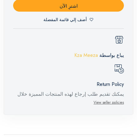
اشترِ الآن
أضف إلي قائمة المفضلة
يباع بواسطة
Kza Meeza
Return Policy
يمكنك تقديم طلب إرجاع لهذه المنتجات المميزة خلال
14 يومًا وحتى 30 يومًا في حالة وجود عيوب من وقت
View seller policies
وصول الطلب، مع وجود تقرير فني من الشركة
المصنعة يفيد ذلك. عند إعادة المنتج، تأكد من أن جميع
ملحقات الطلب في حالتها الصحيحة وأن المنتج في
عبوته الأصلية. لاحظ أنه لا يمكن إرجاع المنتجات