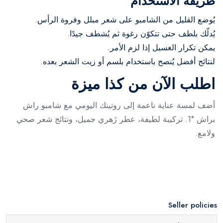
طريقة الاستخدام
يُوضع القليل من الشامبو على شعر مبلل وفروة الرأس.
يُدلّك بلطف حتى تتكوّن رغوة ثم يُشطف جيدًا.
يمكن تكرار الغسيل إذا لزم الأمر.
لنتائج أفضل يُنصح باستخدام بلسم أو زيت الشعر بعده.
اطلب الآن من كذا ميزة
أضف لمسة عناية ناعمة إلى روتينك اليومي مع شامبو راش
براش °1. تركيبة لطيفة، عطر زَهري جميل، ونتائج شعر صحي
ولامع.
Seller policies