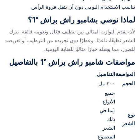
يناسب الاستخدام اليومي دون أن يثقل فروة الرأس
لماذا نوصي بشامبو راش براش °1؟
لأنه يقدم التوازن المثالي بين تنظيف فعّال ونعومة فائقة. يترك
الشعر نظيفًا، ناعمًا، وعطِرًا دون تجريده من الترطيب أو تعريضه
للضرر، مما يجعله خيارًا مثاليًا للعناية اليومية.
مواصفات شامبو راش براش °1 بالتفاصيل
المواصفة
التفاصيل
الحجم
٤٠٠ مل
جميع
الأنواع
(بما في
نوع
ذلك
الشعر
الشعر
المصبوغ