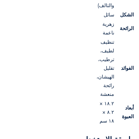
والتالف)
الشكل
سائل
زهرية
الرائحة
ناعمة
تنظيف
لطيف،
ترطيب،
الفوائد
تقليل
الهيشان،
رائحة
منعشة
١٨.٢ ×
أبعاد
٨.٢ ×
العبوة
١٨ سم