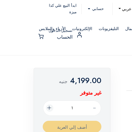
ابدأ البيع علي كذا
حسابي
عربي
ميزة
مال
التليفزيونات
الإلكترونيات
الأزياء والملابس
تسجيل الدخول
الحساب
4,199.00
جنيه
غير متوفر
أضف إلي العربة