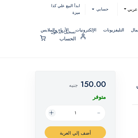
ابدأ البيع علي كذا
حسابي
عربي
ميزة
مال
التليفزيونات
الإلكترونيات
الأزياء والملابس
تسجيل الدخول
الحساب
150.00
جنيه
متوفر
أضف إلي العربة