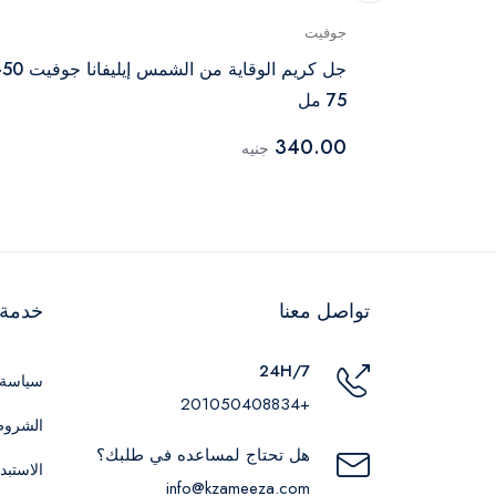
جوفيت
جل كري
75 مل
340.00
جنيه
تواصل معنا
خدمة ا
24H/7
سياسة 
+201050408834
الشروط
هل تحتاج لمساعده في طلبك؟
الاستبد
info@kzameeza.com