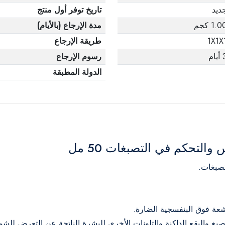
ديد
تاريخ توفر أول منتج
1.0 كجم
مدة الإرجاع (بالأيام)
1X1X
طريقة الإرجاع
يام
رسوم الإرجاع
الدولة المطبقة
لتحكم في التصبغات 50 مل
صبغات.
عة فوق البنفسجية الضارة.
غ والبقع الداكنة والتلونات الأخرى للبشرة الناتجة عن التعرض للش