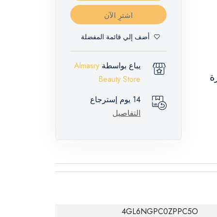
اشترِ الآن
أضف إلي قائمة المفضلة
يباع بواسطة
Almasry
ة
Beauty Store
14 يوم إسترجاع
التفاصيل
4GL6NGPC0ZPPC5O