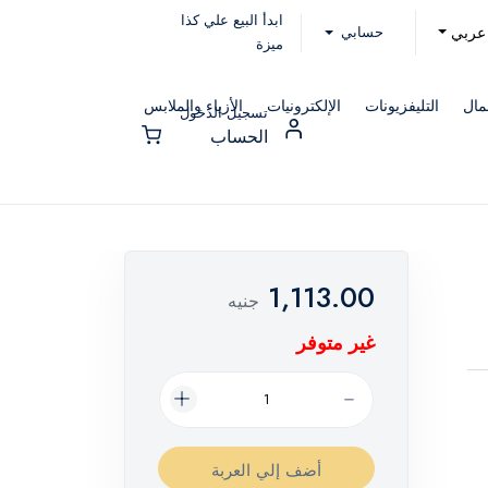
ابدأ البيع علي كذا
حسابي
عربي
ميزة
مال
التليفزيونات
الإلكترونيات
الأزياء والملابس
تسجيل الدخول
الحساب
1,113.00
جنيه
غير متوفر
أضف إلي العربة