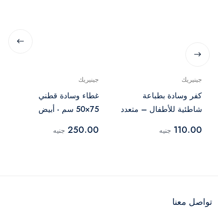
جينيريك
جينيريك
كفر وسادة بطباعة
غطاء وسادة قطني
شاطئية للأطفال – متعدد
75×50 سم - أبيض
الألوان
250.00
110.00
جنيه
جنيه
تواصل معنا