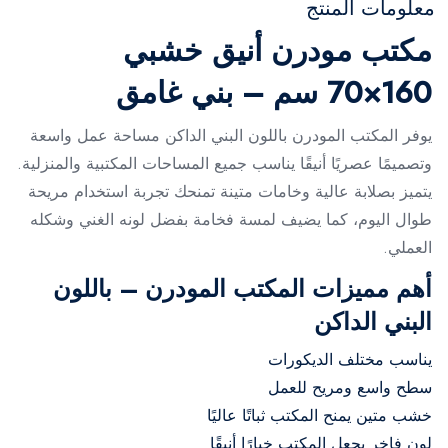
معلومات المنتج
مكتب مودرن أنيق خشبي
160×70 سم – بني غامق
يوفر المكتب المودرن باللون البني الداكن مساحة عمل واسعة
وتصميمًا عصريًا أنيقًا يناسب جميع المساحات المكتبية والمنزلية.
يتميز بصلابة عالية وخامات متينة تمنحك تجربة استخدام مريحة
طوال اليوم، كما يضيف لمسة فخامة بفضل لونه الغني وشكله
العملي.
أهم مميزات المكتب المودرن – باللون
البني الداكن
يناسب مختلف الديكورات
سطح واسع ومريح للعمل
خشب متين يمنح المكتب ثباتًا عاليًا
لون فاخر يجعل المكتب خيارًا أنيقًا