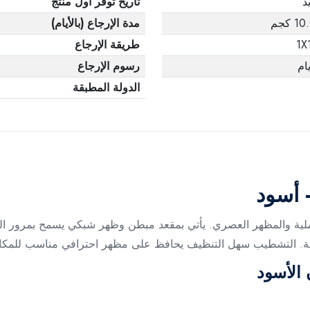
د
تاريخ توفر أول منتج
 كجم
مدة الإرجاع (بالأيام)
1X
طريقة الإرجاع
رسوم الإرجاع
الدولة المطبقة
 أسود
لية والمظهر العصري. يأتي بمقعد مبطن وظهر شبكي يسمح بمرور الهو
اع ثابتة. التشطيب سهل التنظيف يحافظ على مظهر احترافي مناسب للمكا
الأسود