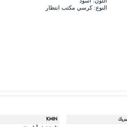
اللون: أسود
النوع: كرسي مكتب انتظار
يريك
KMIN