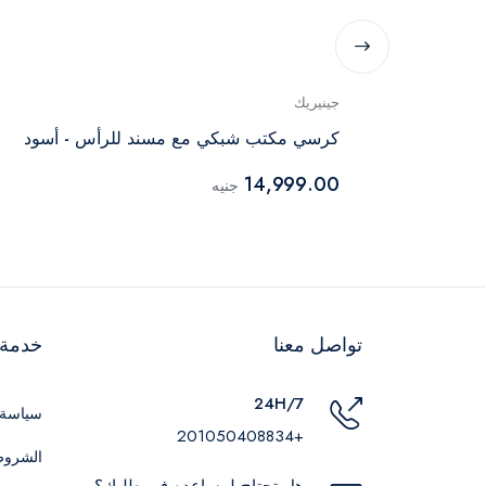
جينيريك
كرسي مكتب شبكي مع مسند للرأس - أسود
14,999.00
جنيه
تواصل معنا
خدمة ا
24H/7
سياسة 
+201050408834
الشروط
هل تحتاج لمساعده في طلبك؟