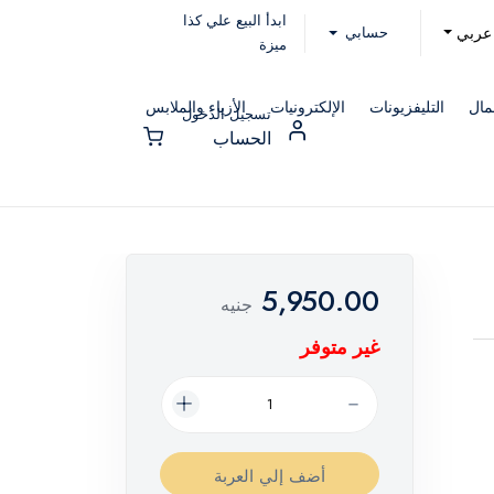
ابدأ البيع علي كذا
حسابي
عربي
ميزة
مال
التليفزيونات
الإلكترونيات
الأزياء والملابس
تسجيل الدخول
الحساب
5,950.00
جنيه
غير متوفر
أضف إلي العربة