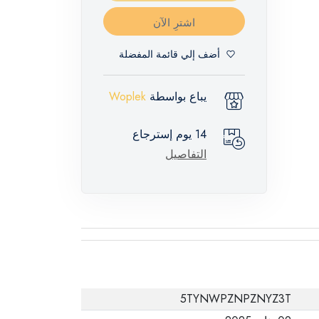
اشترِ الآن
أضف إلي قائمة المفضلة
يباع بواسطة
Woplek
14 يوم إسترجاع
التفاصيل
5TYNWPZNPZNYZ3T