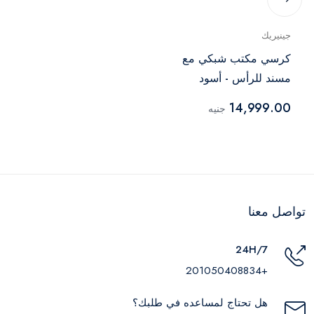
جينيريك
كرسي مكتب شبكي مع
مسند للرأس - أسود
14,999.00
جنيه
تواصل معنا
24H/7
+201050408834
هل تحتاج لمساعده في طلبك؟