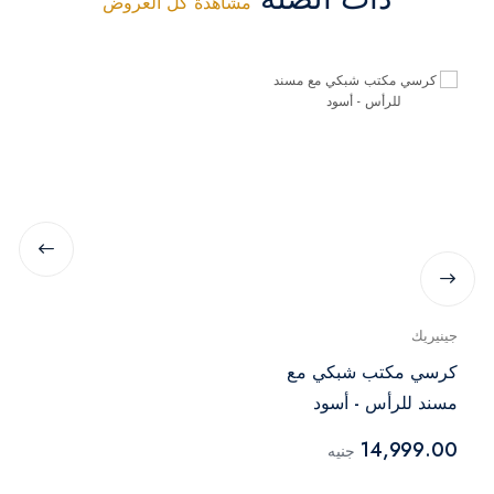
مشاهدة كل العروض
جينيريك
كرسي مكتب شبكي مع
مسند للرأس - أسود
14,999.00
جنيه