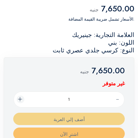
7,650.00
جنيه
.الأسعار تشمل ضريبة القيمة المضافة
العلامة التجارية: جينيريك
اللون: بني
النوع: كرسي جلدي عصري ثابت
7,650.00
جنيه
غير متوفر
أضف إلي العربة
اشترِ الآن