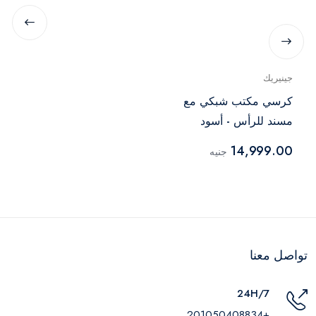
جينيريك
كرسي مكتب شبكي مع
مسند للرأس - أسود
14,999.00
جنيه
تواصل معنا
24H/7
+201050408834