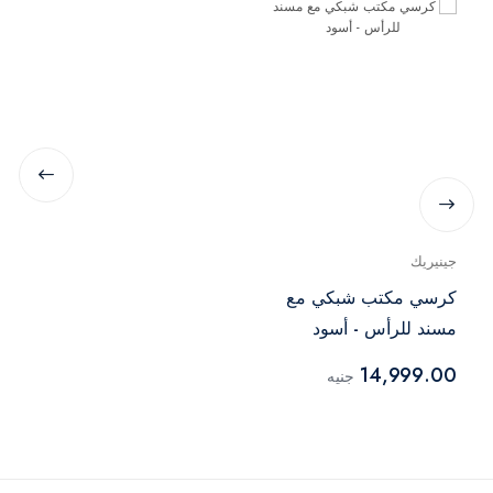
جينيريك
كرسي مكتب شبكي مع
مسند للرأس - أسود
14,999.00
جنيه