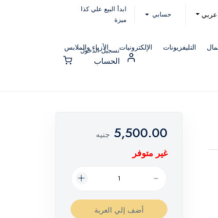
ابدأ البيع علي كذا
حسابي
عربي
ميزة
مال
التليفزيونات
الإلكترونيات
الأزياء والملابس
تسجيل الدخول
الحساب
5,500.00
جنيه
غير متوفر
أضف إلي العربة