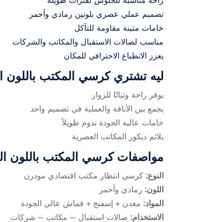
راحة مناسبة للجلوس لفترات طويلة
تصميم عملي عصري بلونين رمادي وأحمر
خامات متينة مقاومة للتآكل
مناسب لصالات الاستقبال والمكاتب والشركات
يعزز الانطباع الاحترافي للمكان
ليه تشتري كرسي المكتب باللون ا
يوفر راحة وثباتًا للزوار
يجمع بين الأناقة والعملية في تصميم واحد
خامات عالية الجودة تدوم طويلاً
يلائم ديكور المكاتب العصرية
مواصفات كرسي المكتب باللون الر
النوع:
كرسي انتظار مكتب اقتصادي مودرن
اللون:
رمادي وأحمر
المواد:
معدن + إسفنج + قماش عالي الجودة
الاستخدام:
صالات استقبال – مكاتب – شركات