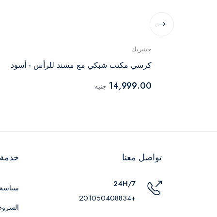
جينيريك
كرسي مكتب شبكي مع مسند للرأس - أسود
14,999.00
جنيه
تواصل معنا
خدمة ا
24H/7
سياسة 
+201050408834
الشروط