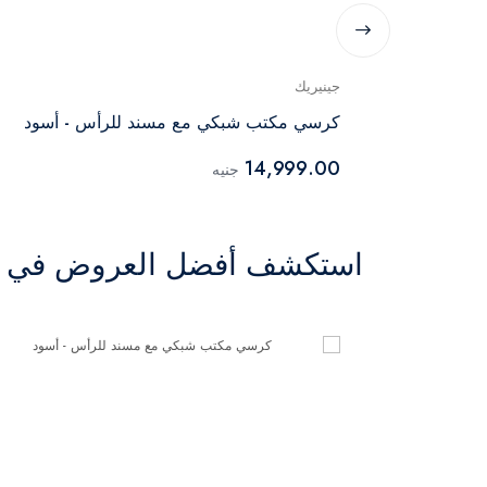
جينيريك
كرسي مكتب شبكي مع مسند للرأس - أسود
14,999.00
جنيه
استكشف أفضل العروض في ال