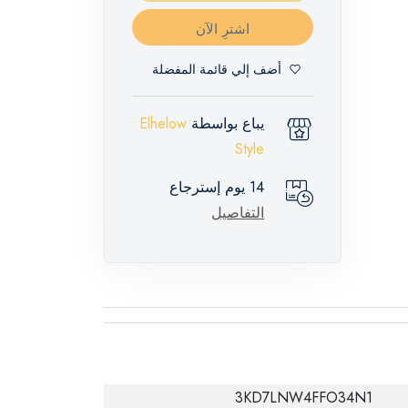
اشترِ الآن
أضف إلي قائمة المفضلة
يباع بواسطة
Elhelow
Style
14 يوم إسترجاع
التفاصيل
3KD7LNW4FFO34N1