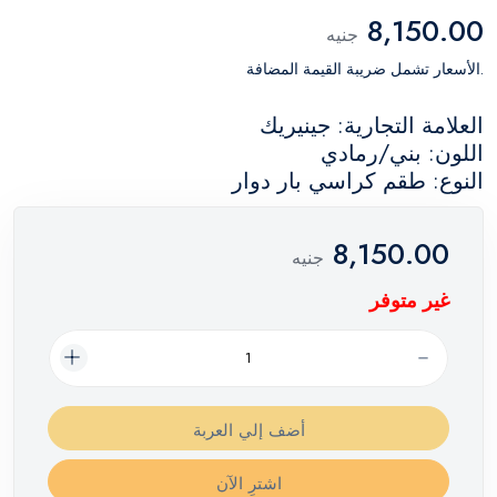
8,150.00
جنيه
.الأسعار تشمل ضريبة القيمة المضافة
العلامة التجارية: جينيريك
اللون: بني/رمادي
النوع: طقم كراسي بار دوار
8,150.00
جنيه
غير متوفر
أضف إلي العربة
اشترِ الآن