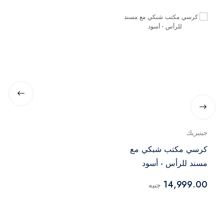
جينيريك
كرسي مكتب شبكي مع
مسند للرأس - أسود
14,999.00
جنيه