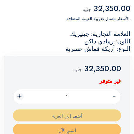
32,350.00
جنيه
.الأسعار تشمل ضريبة القيمة المضافة
العلامة التجارية: جينيريك
اللون: رمادي داكن
النوع: أريكة قماش عصرية
32,350.00
جنيه
غير متوفر
أضف إلي العربة
اشترِ الآن