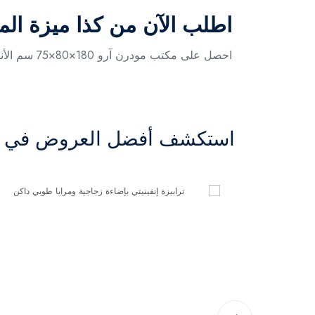
اطلب الآن من كذا ميزة الم
احصل على مكتب مودرن آرو 180×80×75 سم الأنيق، واطلبه الآن من كذا ميزة لتضيف لمسة عصرية متينة لمساحتك.
استكشف أفضل العروض في ال