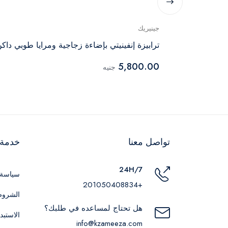
جينيريك
ترابيزة إنفينيتي بإضاءة زجاجية ومرايا طوبي داك
5,800.00
جنيه
تواصل معنا
خدمة ا
24H/7
سياسة 
+201050408834
الشروط
هل تحتاج لمساعده في طلبك؟
الاستبد
info@kzameeza.com