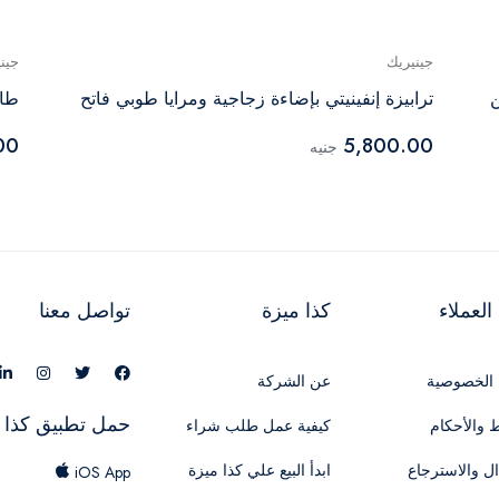
جينيريك
جين
ن
ترابيزة إنفينيتي بإضاءة زجاجية ومرايا طوبي فاتح
طاو
00
5,800.00
جنيه
لعملاء
كذا ميزة
تواصل معنا
الخصوصية
عن الشركة
حمل تطبيق كذا 
 والأحكام
كيفية عمل طلب شراء
ال والاسترجاع
ابدأ البيع علي كذا ميزة
iOS App