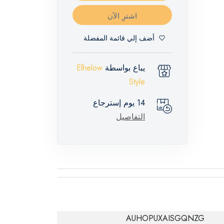
اشترِ الآن
أضف إلي قائمة المفضلة
يباع بواسطة
Elhelow
Style
14 يوم إسترجاع
التفاصيل
AUHOPUXAISGQNZG