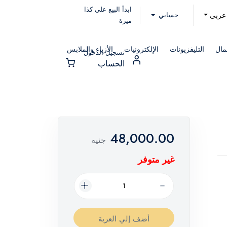
ابدأ البيع علي كذا
حسابي
عربي
ميزة
مال
التليفزيونات
الإلكترونيات
الأزياء والملابس
تسجيل الدخول
الحساب
48,000.00
جنيه
غير متوفر
أضف إلي العربة