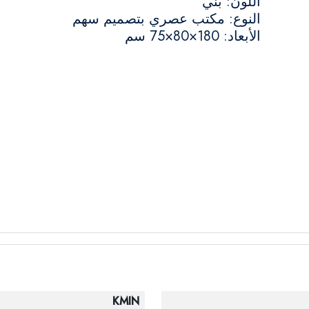
اللون: بني
النوع: مكتب عصري بتصميم سهم
الأبعاد: 180×80×75 سم
KMIN