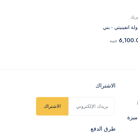
يريك
جينيريك
لة انفينيتي - بني
طاولة قهوة انف
6,350.00
6,100.
جنيه
جن
الاشتراك
الاشتراك
ميزة
طرق الدفع