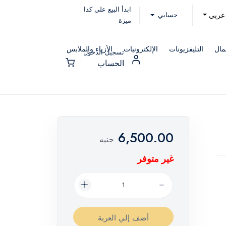
ابدأ البيع علي كذا
حسابي
عربي
ميزة
مال
التليفزيونات
الإلكترونيات
الأزياء والملابس
تسجيل الدخول
الحساب
6,500.00
جنيه
غير متوفر
أضف إلي العربة