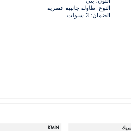
اللون: بني
النوع: طاولة جانبية عصرية
الضمان: 3 سنوات
يريك
KMIN