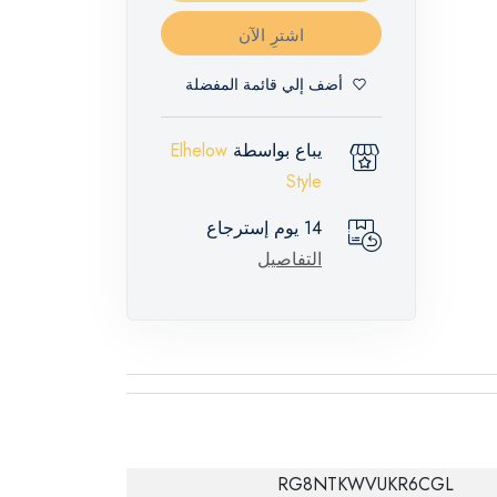
اشترِ الآن
أضف إلي قائمة المفضلة
يباع بواسطة
Elhelow
Style
14 يوم إسترجاع
التفاصيل
RG8NTKWVUKR6CGL