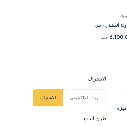
يريك
جينيريك
لة انفينيتي - بني
طاولة قهوة انف
6,350.00
6,100.
جنيه
جن
الاشتراك
الاشتراك
ميزة
طرق الدفع