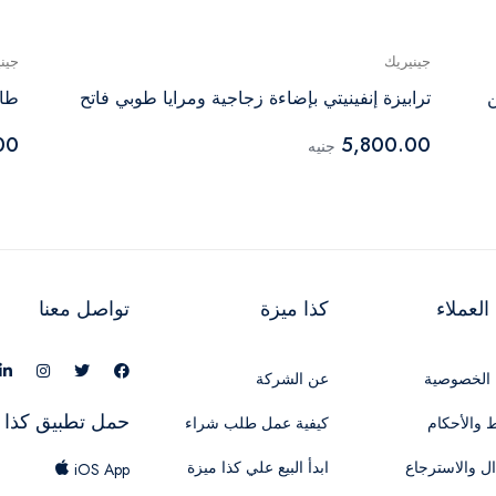
جينيريك
جين
ن
ترابيزة إنفينيتي بإضاءة زجاجية ومرايا طوبي فاتح
طاو
00
5,800.00
جنيه
لعملاء
كذا ميزة
تواصل معنا
الخصوصية
عن الشركة
حمل تطبيق كذا 
 والأحكام
كيفية عمل طلب شراء
ال والاسترجاع
ابدأ البيع علي كذا ميزة
iOS App