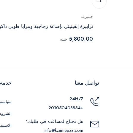
جينيريك
ترابيزة إنفينيتي بإضاءة زجاجية ومرايا طوبي داك
5,800.00
جنيه
تواصل معنا
خدمة ا
24H/7
سياسة 
+201050408834
الشروط
هل تحتاج لمساعده في طلبك؟
الاستبد
info@kzameeza.com