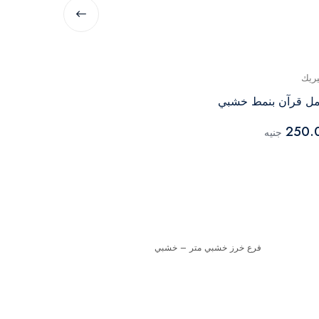
يريك
جينيريك
ل قرآن بنمط خشبي
مصباح راقص ن
181.00
250.
جنيه
جنيه