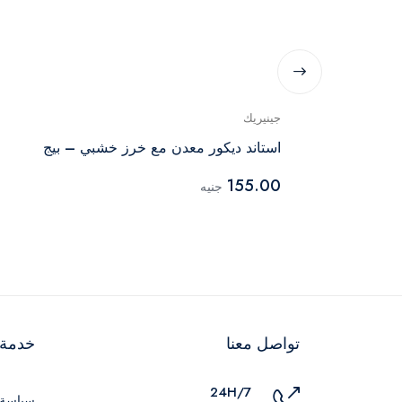
جينيريك
ي
استاند ديكور معدن مع خرز خشبي – بيج
155.00
جنيه
تواصل معنا
خدمة ا
24H/7
سياسة 