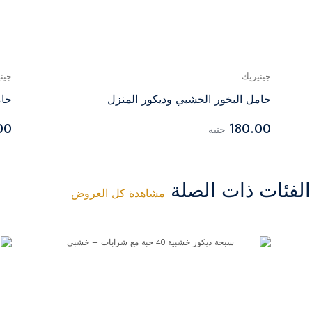
جينيريك
جين
حامل البخور الخشبي وديكور المنزل
حام
00
180.00
جنيه
فئات ذات الصلة
مشاهدة كل العروض