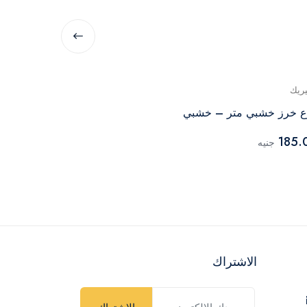
يريك
جينيريك
ع خرز خشبي متر – خشبي
فرع خرز خشبي 99 سم – 
170.00
185.
جنيه
جنيه
الاشتراك