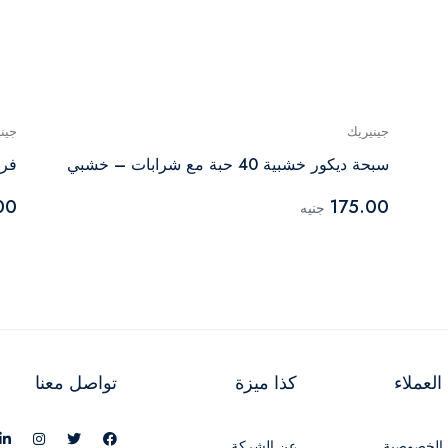
جينيريك
جين
سبحة ديكور خشبية 40 حبة مع شرابات – خشبي
فر
00
175.00
جنيه
لعملاء
كذا ميزة
تواصل معنا
الخصوصية
عن الشركة