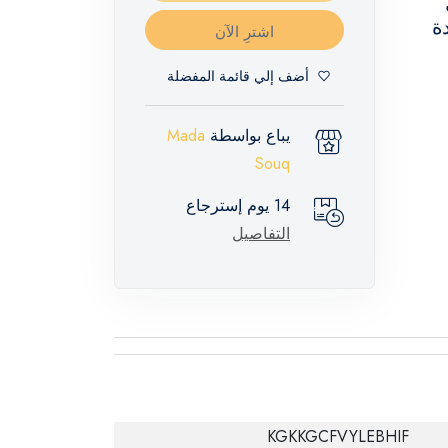
ة
اشترِ الآن
أضف إلي قائمة المفضلة
يباع بواسطة
Mada
Souq
14 يوم إسترجاع
التفاصيل
KGKKGCFVYLEBHIF