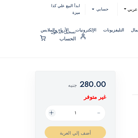
ابدأ البيع علي كذا
حسابي
عربي
ميزة
مال
التليفزيونات
الإلكترونيات
الأزياء والملابس
تسجيل الدخول
الحساب
280.00
جنيه
غير متوفر
أضف إلي العربة