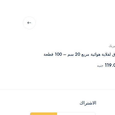
يريك
جينيريك
قلاية هوائية مربع 20 سم – 100 قطعة
ورق قلاية هوائية دائري 6
119.00
119.
جنيه
جنيه
الاشتراك