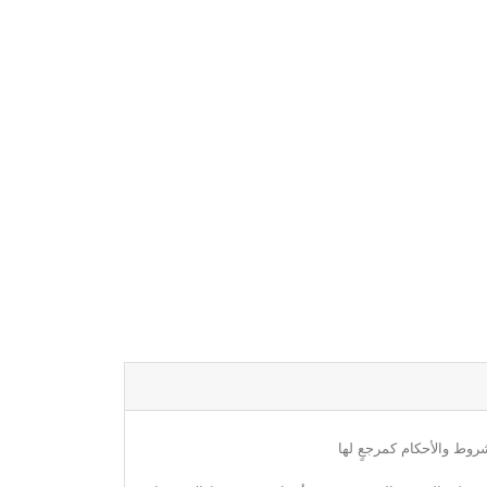
روط والأحكام كمرجعٍ لها