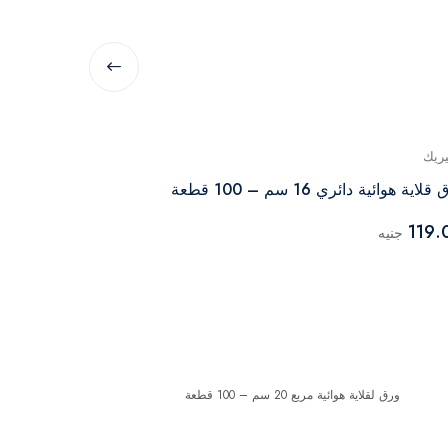
يريك
جينيريك
لاية هوائية دائري 16 سم – 100 قطعة
ورق لقلاية هوائية مربع 0
119.00
119.
جنيه
جنيه