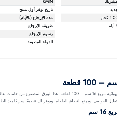
ينيريك
KMIN
ديد
تاريخ توفر أول منتج
1.0 كجم
مدة الإرجاع (بالأيام)
يام
طريقة الإرجاع
رسوم الإرجاع
الدولة المطبقة
استمتع بتجربة طهي نظيفة وسهلة مع ورق لقلاية الهوائية مربع 16 سم – 100 قط
قليل الفوضى، ويمنع التصاق الطعام، ويوفر لك تنظيفًا سريعًا بعد الط
1 سم