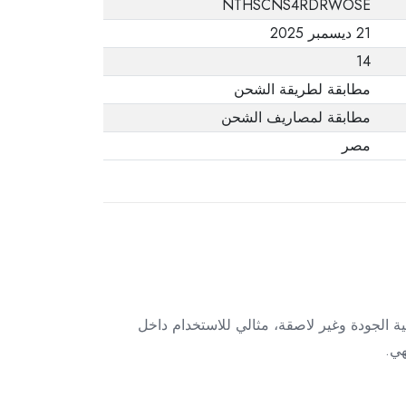
NTHSCNS4RDRWOSE
يفيد ذلك. عند إعادة
21 ديسمبر 2025
المنتج، تأكد من أن
14
جميع ملحقات الطلب
في حالتها الصحيحة
مطابقة لطريقة الشحن
وأن المنتج في عبوته
مطابقة لمصاريف الشحن
الأصلية. لاحظ أنه لا
مصر
يمكن إرجاع المنتجات
الإلكترونية في حالة
تغيير الرأي إذا لم تكن
مختومة وفي عبواتها
الأصلية.
عة. هذا الورق المصنوع من خامات عالية الجودة وغير لاصقة، مثالي للاستخدام داخل
هي.