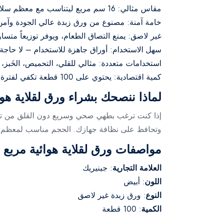
مقاس مثالي: 16 سم مربع ليتناسب مع معظم سلال القلايات الهوائية.
خامة آمنة: مصنوع من ورق زبدة عالي الجودة وآمن
غير لاصق: يمنع التصاق الطعام، ويوفر توزيعاً متساوي
سهل الاستخدام: أوراق جاهزة للاستخدام – لا حاجة 
استخدامات متعددة: مثالي للقلي، التحميص، الخَبز، 
كمية اقتصادية: يحتوي على 100 قطعة تكفي لفترة طويلة.
لماذا ننصحك بشراء ورق لقلاية هوائية مربع 16 س
إذا كنت ترغب بطهي صحي وسريع دون القلق من تنظيف
وتحافظ على نظافة جهازك. الحجم مناسب لمعظم الق
مواصفات ورق لقلاية هوائية مربع 16 سم – 100 قطعة بالتفاصيل
العلامة التجارية
: جينيريك
اللون
: أبيض
النوع
: ورق زبدة غير لاصق
الكمية
: 100 قطعة