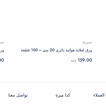
جينيريك
جين
ورق لقلاية هوائية دائري 20 سم – 100 قطعة
ورق ل
00
159.00
جنيه
لعملاء
كذا ميزة
تواصل معنا