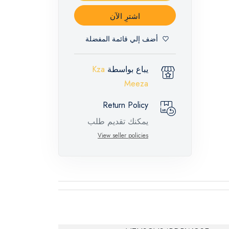
اشترِ الآن
أضف إلي قائمة المفضلة
يباع بواسطة
Kza
Meeza
Return Policy
يمكنك تقديم طلب
إرجاع لهذه المنتجات
View seller policies
المميزة خلال 14 يومًا
وحتى 30 يومًا في
حالة وجود عيوب من
وقت وصول الطلب،
مع وجود تقرير فني
من الشركة المصنعة