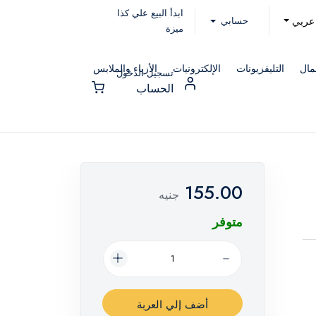
ابدأ البيع علي كذا
حسابي
عربي
ميزة
مال
التليفزيونات
الإلكترونيات
الأزياء والملابس
تسجيل الدخول
الحساب
155.00
جنيه
متوفر
أضف إلي العربة