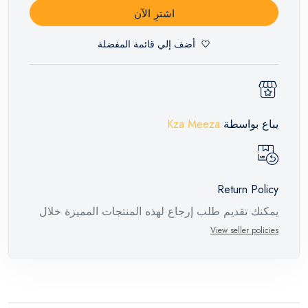
اشترِ الآن
أضف إلي قائمة المفضلة
يباع بواسطة
Kza Meeza
Return Policy
يمكنك تقديم طلب إرجاع لهذه المنتجات المميزة خلال
14 يومًا وحتى 30 يومًا في حالة وجود عيوب من وقت
View seller policies
وصول الطلب، مع وجود تقرير فني من الشركة
المصنعة يفيد ذلك. عند إعادة المنتج، تأكد من أن جميع
ملحقات الطلب في حالتها الصحيحة وأن المنتج في
عبوته الأصلية. لاحظ أنه لا يمكن إرجاع المنتجات