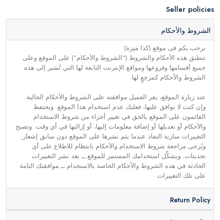
Seller policies
الشروط والأحكام
نرحب بكم فى موقع (كذا ميزة)
تنطبق هذه الأحكام والشروط (“الشروط والأحكام”) على الموقع وعلى
جميع أقسامها وفروعها ومواقع الإنترنت التابعة لها التي تُشير إلى هذه
الشروط والأحكام كمرجعٍ لها
عند زيارة الموقع، يقر العميل موافقته على الشروط والأحكام الحالية.
وإن كنت لا توافق عليها، فعليك عدم استخدام هذا الموقع. ويحتفظ
القائمون على الموقع بالحق في تغيير أجزاء من شروط الاستخدام
والأحكام أو تعديلها أو إضافة معلومات إليها، أو إزالتها في أي وقت. وتصبح
التغييرات سارية النفاذ عندما يتم نشرها على الموقع دون سابق إشعار.
ويُرجى مراجعة شروط الاستخدام والأحكام بانتظام للاطلاع على أي
تحديثات. ويشكِّل استخدامك المستمر للموقع ــ بعد نشر التغييرات
الحادثة في هذه الشروط والأحكام الخاصة بالاستخدام ــ موافقتك التامة
على تلك التغييرات
Return Policy