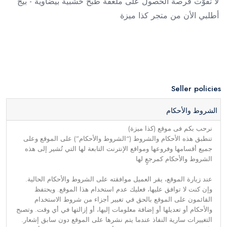
لا تفوّت فرصة الحصول على ملعقة طبخ خشبية بيضاوية - بيج
أطلبي الأن من متجر كذا ميزة
Seller policies
الشروط والأحكام
نرحب بكم فى موقع (كذا ميزة)
تنطبق هذه الأحكام والشروط (“الشروط والأحكام”) على الموقع وعلى
جميع أقسامها وفروعها ومواقع الإنترنت التابعة لها التي تُشير إلى هذه
الشروط والأحكام كمرجعٍ لها
عند زيارة الموقع، يقر العميل موافقته على الشروط والأحكام الحالية.
وإن كنت لا توافق عليها، فعليك عدم استخدام هذا الموقع. ويحتفظ
القائمون على الموقع بالحق في تغيير أجزاء من شروط الاستخدام
والأحكام أو تعديلها أو إضافة معلومات إليها، أو إزالتها في أي وقت. وتصبح
التغييرات سارية النفاذ عندما يتم نشرها على الموقع دون سابق إشعار.