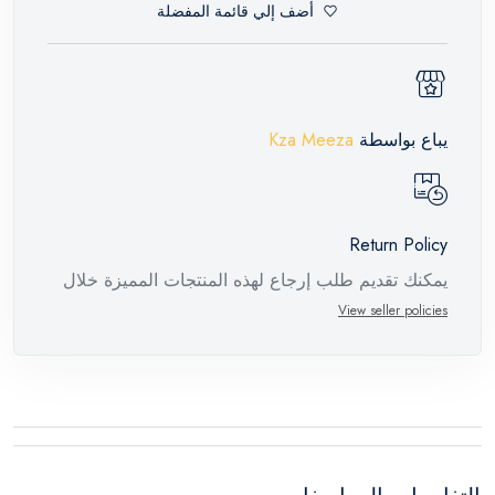
أضف إلي قائمة المفضلة
يباع بواسطة
Kza Meeza
Return Policy
يمكنك تقديم طلب إرجاع لهذه المنتجات المميزة خلال
14 يومًا وحتى 30 يومًا في حالة وجود عيوب من وقت
View seller policies
وصول الطلب، مع وجود تقرير فني من الشركة
المصنعة يفيد ذلك. عند إعادة المنتج، تأكد من أن جميع
ملحقات الطلب في حالتها الصحيحة وأن المنتج في
عبوته الأصلية. لاحظ أنه لا يمكن إرجاع المنتجات
الإلكترونية في حالة تغيير الرأي إذا لم تكن مختومة