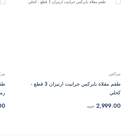
بيركس
بير
طقم مقلاة بايركس جرانيت ارتيزان 3 قطع -
كحلي
رما
00
2,999.00
جنيه