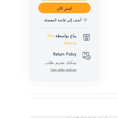
اشترِ الآن
أضف إلي قائمة المفضلة
يباع بواسطة
Kza
Meeza
Return Policy
يمكنك تقديم طلب
إرجاع لهذه المنتجات
View seller policies
المميزة خلال 14 يومًا
وحتى 30 يومًا في
حالة وجود عيوب من
وقت وصول الطلب،
مع وجود تقرير فني
من الشركة المصنعة