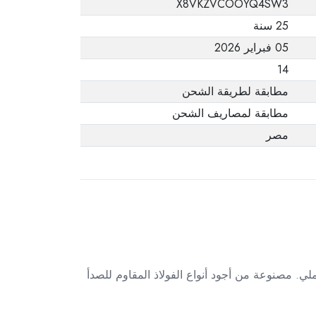
X8VKZVCOOYQ4SW3
يفيد ذلك. عند إعادة
25 سنة
المنتج، تأكد من أن
05 فبراير 2026
جميع ملحقات الطلب
في حالتها الصحيحة
14
وأن المنتج في عبوته
مطابقة لطريقة الشحن
الأصلية. لاحظ أنه لا
مطابقة لمصاريف الشحن
يمكن إرجاع المنتجات
مصر
الإلكترونية في حالة
تغيير الرأي إذا لم تكن
مختومة وفي عبواتها
الأصلية.
لتصميم العملي. مصنوعة من أجود أنواع الفولاذ المقاوم للصدأ