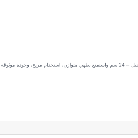
احصل الآن على مقلاة زينوكس كلاسيك ستانلس ستيل – 24 سم واستمتع بطهي متوازن، استخدام