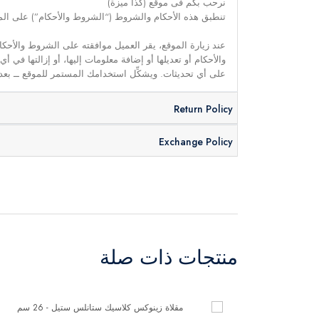
نرحب بكم فى موقع (كذا ميزة)
تنطبق هذه الأحكام والشروط (“الشروط والأحكام”) على الموق
عند زيارة الموقع، يقر العميل موافقته على الشروط والأحكا
والأحكام أو تعديلها أو إضافة معلومات إليها، أو إزالتها في
على أي تحديثات. ويشكِّل استخدامك المستمر للموقع ــ بعد 
Return Policy
Exchange Policy
منتجات ذات صلة