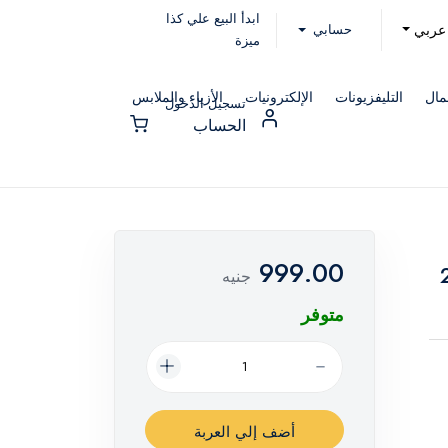
ابدأ البيع علي كذا
حسابي
عربي
ميزة
مال
التليفزيونات
الإلكترونيات
الأزياء والملابس
تسجيل الدخول
الحساب
999.00
 ستيل - 24
جنيه
متوفر
أضف إلي العربة