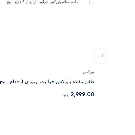
بيركس
ة ريترو جرانيت من ماستر 20 سم مينت
طقم مقلاة بايركس جرانيت ارتيزان 3 قطع - بيج
2,999.00
جنيه