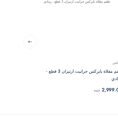
كس
زينوكس
طقم مقلاة بايركس جرانيت ارتيزان 3 قطع -
مقلاة زينوكس كل
دي
1,159.00
جني
2,999.
جنيه