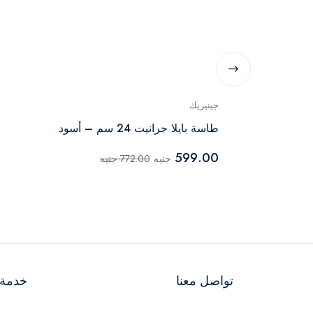
جينيريك
م
طاسة بايلا جرانيت 24 سم – أسود
599.00
جنيه
772.00 جنيه
تواصل معنا
خدمة ا