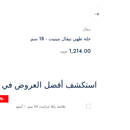
تيفال
طقم حلل تيفال أرماتال مكون من 10 قطع +
حلة طهي تيفال مينيت - 18 سم
1,214.00
جنيه
استكشف أفضل العروض في ال
-23%