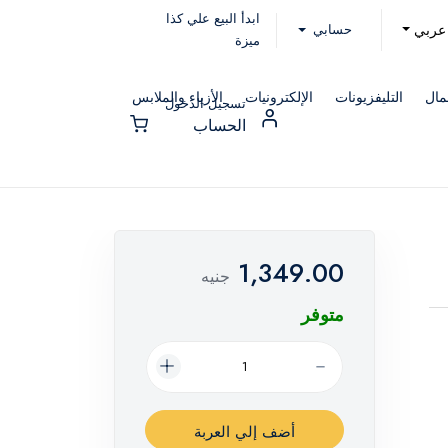
ابدأ البيع علي كذا
حسابي
عربي
ميزة
مال
التليفزيونات
الإلكترونيات
الأزياء والملابس
تسجيل الدخول
الحساب
1,349.00
جنيه
متوفر
أضف إلي العربة