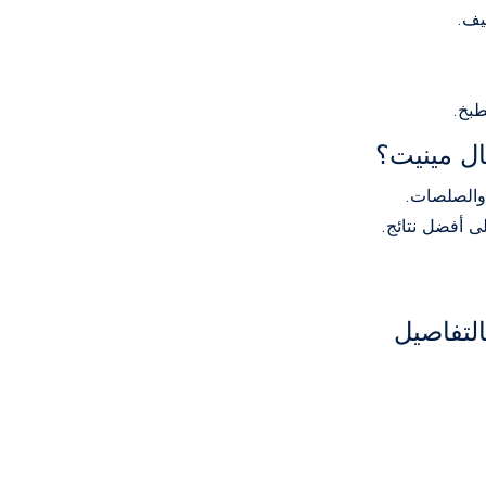
يف.
طبخ.
ل مينيت؟
 والصلصات.
 أفضل نتائج.
لتفاصيل