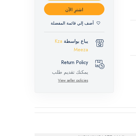
اشترِ الآن
أضف إلي قائمة المفضلة
يباع بواسطة
Kza
Meeza
Return Policy
يمكنك تقديم طلب
إرجاع لهذه المنتجات
View seller policies
المميزة خلال 14 يومًا
وحتى 30 يومًا في
حالة وجود عيوب من
وقت وصول الطلب،
مع وجود تقرير فني
من الشركة المصنعة