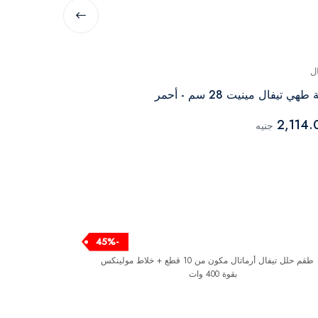
ل
تيفال
طهي تيفال مينيت 28 سم - أحمر
طقم حلل طهي 
أحمر، (18-20-24-26) - 220091010
2,114.
جنيه
4,499.00
ج
-45%