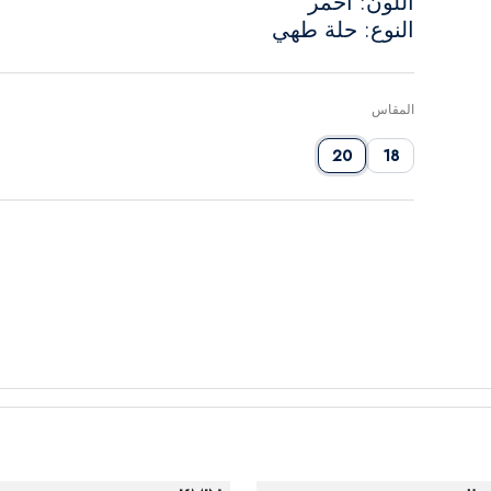
اللون: أحمر
النوع: حلة طهي
المقاس
20
18