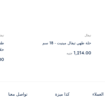
تيفال
تيفا
حلة طهي تيفال مينيت - 18 سم
خلاط
1,214.00
جنيه
00
لعملاء
كذا ميزة
تواصل معنا