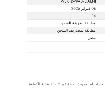
W8K4LW9A07DALNI
يفيد ذلك. عند إعادة
08 فبراير 2026
المنتج، تأكد من أن
14
جميع ملحقات الطلب
في حالتها الصحيحة
مطابقة لطريقة الشحن
وأن المنتج في عبوته
مطابقة لمصاريف الشحن
الأصلية. لاحظ أنه لا
مصر
يمكن إرجاع المنتجات
الإلكترونية في حالة
تغيير الرأي إذا لم تكن
مختومة وفي عبواتها
الأصلية.
سهولة في الاستخدام. مزودة بطبقة غير لاصقة عالية الكفاءة