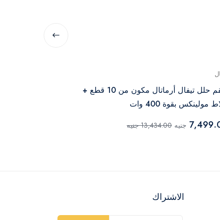
ل
زينوكس
طقم حلل تيفال أرماتال مكون من 10 قطع +
 مولينكس بقوة 400 وات
سم
469.00
7,499.
جنيه
13,434.00 جنيه
جنيه
الاشتراك