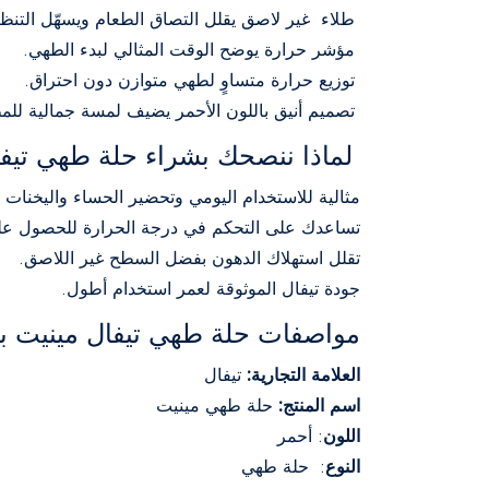
طلاء غير لاصق يقلل التصاق الطعام ويسهّل التنظ
مؤشر حرارة يوضح الوقت المثالي لبدء الطهي.
توزيع حرارة متساوٍ لطهي متوازن دون احتراق.
تصميم أنيق باللون الأحمر يضيف لمسة جمالية للم
لماذا ننصحك بشراء حلة طهي تيفا
مثالية للاستخدام اليومي وتحضير الحساء واليخنات
تساعدك على التحكم في درجة الحرارة للحصول على
تقلل استهلاك الدهون بفضل السطح غير اللاصق.
جودة تيفال الموثوقة لعمر استخدام أطول.
مواصفات حلة طهي تيفال مينيت با
العلامة التجارية:
تيفال
اسم المنتج:
حلة طهي مينيت
اللون
: أحمر
النوع
: حلة طهي