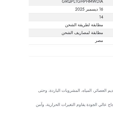
GRQPLTGHPHMWDIA
يفيد ذلك. عند إعادة
16 ديسمبر 2025
المنتج، تأكد من أن
14
جميع ملحقات الطلب
في حالتها الصحيحة
مطابقة لطريقة الشحن
وأن المنتج في عبوته
مطابقة لمصاريف الشحن
الأصلية. لاحظ أنه لا
مصر
يمكن إرجاع المنتجات
الإلكترونية في حالة
تغيير الرأي إذا لم تكن
مختومة وفي عبواتها
الأصلية.
إبريق الزجاج الشفاف من لومينارك. بسعة 1.5 لتر، يعتبر مثاليًا لتقديم العصائر، المياه، المشروبات الباردة، وحتى
الي الجودة يقاوم التغيرات الحرارية، وآمن