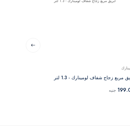
ينارك
ماكس بلاست
يق مربع زجاج شفاف لومينارك - 1.3 لتر
إبريق رمضان ما
60.00
199.
جنيه
جنيه