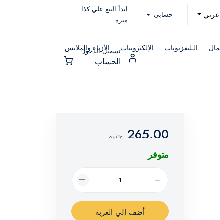
ابدأ البيع علي كذا
حسابي
عربي
ميزة
مال
التليفزيونات
الإلكترونيات
الأزياء والملابس
تسجيل الدخول
الحساب
265.00
جنيه
متوفر
أضف إلي العربة