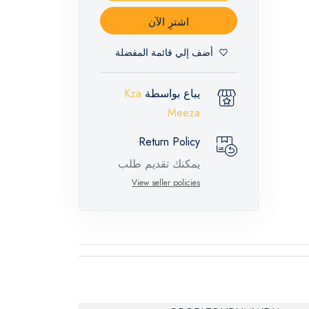
اشترِ الآن
أضف إلي قائمة المفضلة
يباع بواسطة
Kza
Meeza
Return Policy
يمكنك تقديم طلب
إرجاع لهذه المنتجات
View seller policies
المميزة خلال 14 يومًا
وحتى 30 يومًا في
حالة وجود عيوب من
وقت وصول الطلب،
مع وجود تقرير فني
من الشركة المصنعة