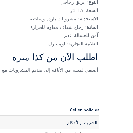
النوع
: إبريق زجاجي
السعة
: 1.5 لتر
الاستخدام
: مشروبات باردة وساخنة
المادة
: زجاج شفاف مقاوم للحرارة
آمن للغسالة
: نعم
العلامة التجارية
: لومينارك
اطلب الآن من كذا ميزة
أضيفي لمسة من الأناقة إلى تقديم المشروبات مع إبريق زجاج شفاف لومينارك – 1.5 لتر. عم
Seller policies
الشروط والأحكام