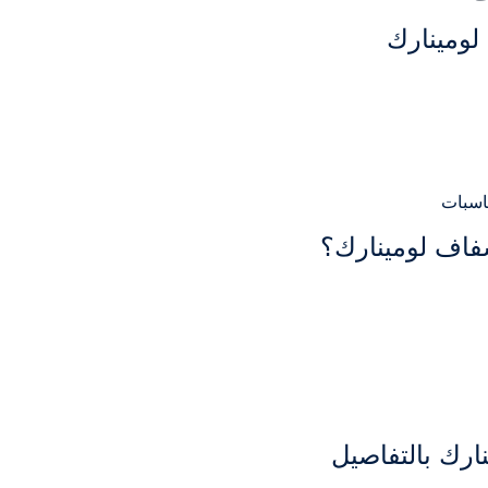
لومينارك
اسبات
فاف لومينارك؟
رك بالتفاصيل