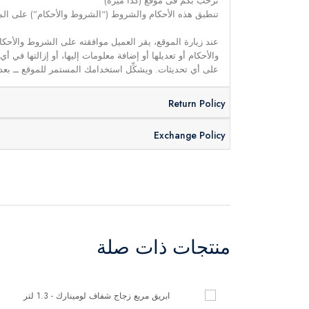
نرحب بكم فى موقع (كذا ميزة)
تنطبق هذه الأحكام والشروط (“الشروط والأحكام”) على الموق
عند زيارة الموقع، يقر العميل موافقته على الشروط والأحكا
والأحكام أو تعديلها أو إضافة معلومات إليها، أو إزالتها في
على أي تحديثات. ويشكِّل استخدامك المستمر للموقع ــ بعد 
Return Policy
Exchange Policy
منتجات ذات صلة