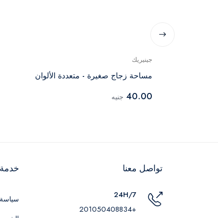
جينيريك
مساحة زجاج صغيرة - متعددة الألوان
40.00
جنيه
تواصل معنا
خدمة ا
24H/7
سياسة 
+201050408834