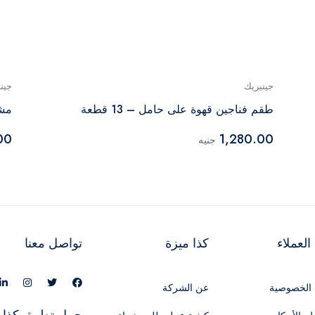
جينيريك
جين
طقم فناجين قهوة على حامل – 13 قطعة
مشابك
00
1,280.00
جنيه
لعملاء
كذا ميزة
تواصل معنا
الخصوصية
عن الشركة
حمل تطبيق كذا 