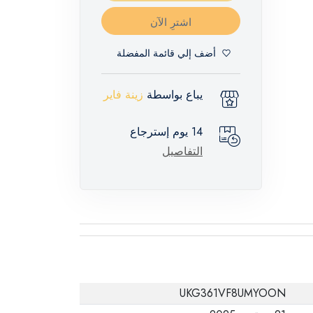
اشترِ الآن
أضف إلي قائمة المفضلة
يباع بواسطة
زينة فاير
14 يوم إسترجاع
التفاصيل
UKG361VF8UMYOON