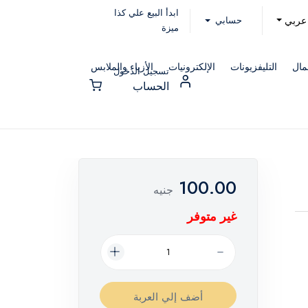
ابدأ البيع علي كذا
حسابي
عربي
ميزة
مال
التليفزيونات
الإلكترونيات
الأزياء والملابس
تسجيل الدخول
الحساب
100.00
جنيه
غير متوفر
أضف إلي العربة