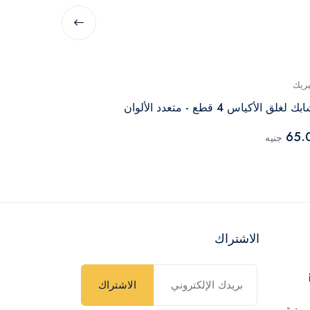
يريك
جينيريك
 لغلق الأكياس 4 قطع - متعدد الألوان
مضخة لازالة الل
135.00
65.
جنيه
جنيه
الاشتراك
الاشتراك
ميزة