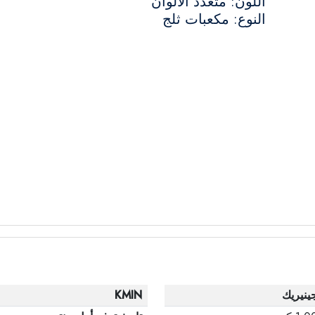
اللون: متعدد الالوان
النوع: مكعبات ثلج
ينيريك
KMIN