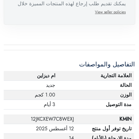
يمكنك تقديم طلب إرجاع لهذه المنتجات المميزة خلال
14 يومًا وحتى 30 يومًا في حالة وجود عيوب من وقت
View seller policies
وصول الطلب، مع وجود تقرير فني من الشركة
المصنعة يفيد ذلك. عند إعادة المنتج، تأكد من أن جميع
ملحقات الطلب في حالتها الصحيحة وأن المنتج في
عبوته الأصلية. لاحظ أنه لا يمكن إرجاع المنتجات
الإلكترونية في حالة تغيير الرأي إذا لم تكن مختومة
التفاصيل والمواصفات
وفي عبواتها الأصلية.
العلامة التجارية
ام ديزاين
الحالة
جديد
الوزن
1.00 كجم
مدة التوصيل
3 أيام
12JKCXEW7C8WEXJ
KMIN
تاريخ توفر أول منتج
12 أغسطس 2025
مدة الإرجاع (بالأيام)
14