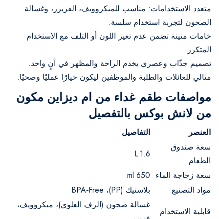
متعدد الاستخدامات: مناسب للميكروويف، الفريزر، وغسالة
الصحون لتجربة استخدام سلسة.
خامات متينة تضمن عدم تغير اللون أو التلف مع الاستخدام
المتكرر.
تصميم جذّاب وعصري يخدم الراحة والمظهر في آنٍ واحد.
مثالي للعائلات والطلبة والموظفين ليكون خيارًا عمليًا وصحيًا.
مواصفات طقم غداء من ام ديزاين مكون
من لانش بوكس بالتفصيل
العنصر
التفاصيل
سعة صندوق
1.6 L
الطعام
سعة زجاجة الماء
650 ml
مواد التصنيع
بلاستيك (PP)، BPA‑Free
غسالة صحون (الرف العلوي)، ميكروويف،
قابلية الاستخدام
فريزر