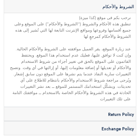
الشروط والأحكام
نرحب بكم فى موقع (كذا ميزة)
تنطبق هذه الأحكام والشروط (“الشروط والأحكام”) على الموقع وعلى
جميع أقسامها وفروعها ومواقع الإنترنت التابعة لها التي تُشير إلى هذه
الشروط والأحكام كمرجعٍ لها
عند زيارة الموقع، يقر العميل موافقته على الشروط والأحكام الحالية.
وإن كنت لا توافق عليها، فعليك عدم استخدام هذا الموقع. ويحتفظ
القائمون على الموقع بالحق في تغيير أجزاء من شروط الاستخدام
والأحكام أو تعديلها أو إضافة معلومات إليها، أو إزالتها في أي وقت. وتصبح
التغييرات سارية النفاذ عندما يتم نشرها على الموقع دون سابق إشعار.
ويُرجى مراجعة شروط الاستخدام والأحكام بانتظام للاطلاع على أي
تحديثات. ويشكِّل استخدامك المستمر للموقع ــ بعد نشر التغييرات
الحادثة في هذه الشروط والأحكام الخاصة بالاستخدام ــ موافقتك التامة
على تلك التغييرات
Return Policy
Exchange Policy