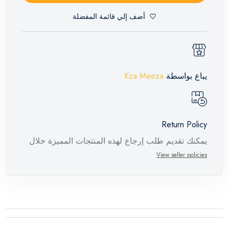
أضف إلي قائمة المفضلة
يباع بواسطة
Kza Meeza
Return Policy
يمكنك تقديم طلب إرجاع لهذه المنتجات المميزة خلال
14 يومًا وحتى 30 يومًا في حالة وجود عيوب من وقت
View seller policies
وصول الطلب، مع وجود تقرير فني من الشركة
المصنعة يفيد ذلك. عند إعادة المنتج، تأكد من أن جميع
ملحقات الطلب في حالتها الصحيحة وأن المنتج في
عبوته الأصلية. لاحظ أنه لا يمكن إرجاع المنتجات
الإلكترونية في حالة تغيير الرأي إذا لم تكن مختومة