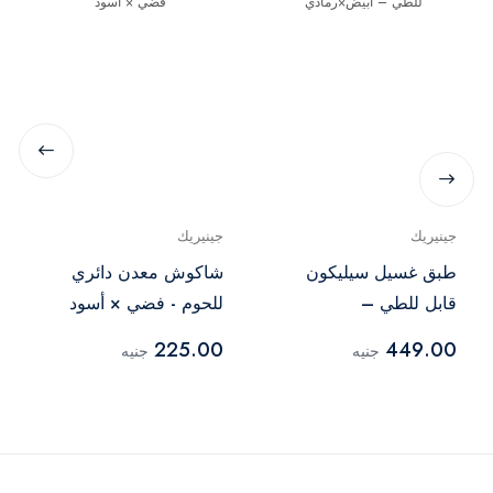
جينيريك
جينيريك
طبق غسيل سيليكون
شاكوش معدن دائري
قابل للطي –
للحوم - فضي × أسود
أبيض×رمادي
225.00
449.00
جنيه
جنيه