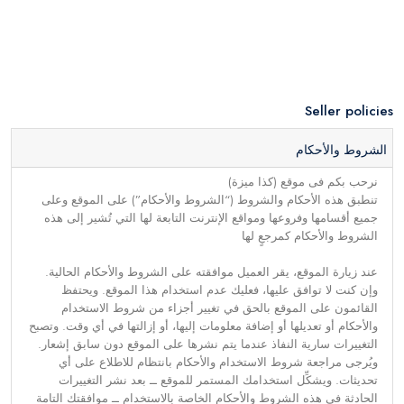
Seller policies
الشروط والأحكام
نرحب بكم فى موقع (كذا ميزة)
تنطبق هذه الأحكام والشروط (“الشروط والأحكام”) على الموقع وعلى
جميع أقسامها وفروعها ومواقع الإنترنت التابعة لها التي تُشير إلى هذه
الشروط والأحكام كمرجعٍ لها
عند زيارة الموقع، يقر العميل موافقته على الشروط والأحكام الحالية.
وإن كنت لا توافق عليها، فعليك عدم استخدام هذا الموقع. ويحتفظ
القائمون على الموقع بالحق في تغيير أجزاء من شروط الاستخدام
والأحكام أو تعديلها أو إضافة معلومات إليها، أو إزالتها في أي وقت. وتصبح
التغييرات سارية النفاذ عندما يتم نشرها على الموقع دون سابق إشعار.
ويُرجى مراجعة شروط الاستخدام والأحكام بانتظام للاطلاع على أي
تحديثات. ويشكِّل استخدامك المستمر للموقع ــ بعد نشر التغييرات
الحادثة في هذه الشروط والأحكام الخاصة بالاستخدام ــ موافقتك التامة