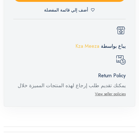
أضف إلي قائمة المفضلة
يباع بواسطة
Kza Meeza
Return Policy
يمكنك تقديم طلب إرجاع لهذه المنتجات المميزة خلال
14 يومًا وحتى 30 يومًا في حالة وجود عيوب من وقت
View seller policies
وصول الطلب، مع وجود تقرير فني من الشركة
المصنعة يفيد ذلك. عند إعادة المنتج، تأكد من أن جميع
ملحقات الطلب في حالتها الصحيحة وأن المنتج في
عبوته الأصلية. لاحظ أنه لا يمكن إرجاع المنتجات
الإلكترونية في حالة تغيير الرأي إذا لم تكن مختومة