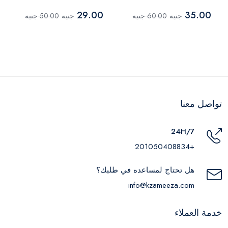
29.00
35.00
جنيه
60.00 جنيه
جنيه
50.00 جنيه
تواصل معنا
24H/7
+201050408834
هل تحتاج لمساعده في طلبك؟
info@kzameeza.com
خدمة العملاء