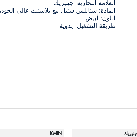
العلامة التجارية: جينيريك
المادة: ستانلس ستيل مع بلاستيك عالي الجودة
اللون: أبيض
طريقة التشغيل: يدوية
ينيريك
KMIN