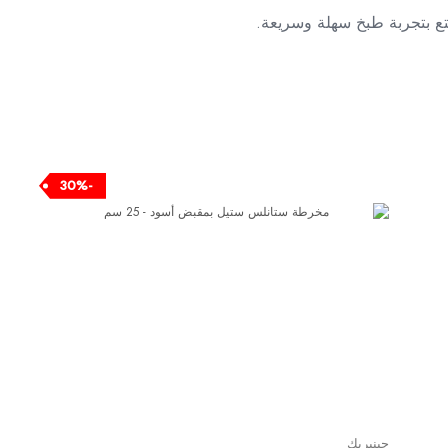
تع بتجربة طبخ سهلة وسريعة.
-30%
جينيريك