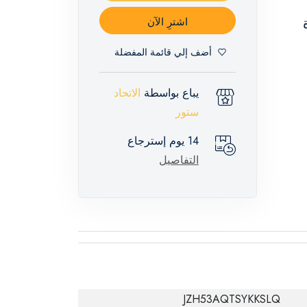
اشترِ الآن
أضف إلي قائمة المفضلة
يباع بواسطة
الاتحاد
ستور
14 يوم إسترجاع
التفاصيل
JZH53AQTSYKKSLQ