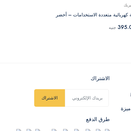
يريك
هيرفي
 كهربائية متعددة الاستخدامات – أخضر
وقشارة ثوم - 
395.
جنيه
2,199.00
جن
الاشتراك
الاشتراك
ميزة
طرق الدفع