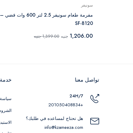
سونيفر
 800 وات 9 شفرات ومضرب
مفرمة طعام سونيفر 2.5 لتر 600 وات فضي –
SF-8120
1,206.00
جنيه
1,399.00 جنيه
تواصل معنا
خدمة ا
24H/7
سياسة 
+201050408834
الشروط
هل تحتاج لمساعده في طلبك؟
الاستبد
info@kzameeza.com