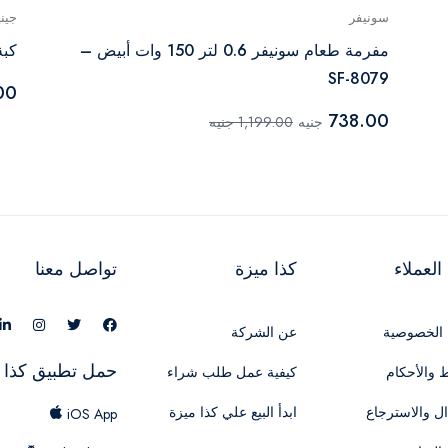
سونيفر
جين
مفرمة طعام سونيفر 0.6 لتر 150 وات أبيض –
كبة
SF-8079
00
738.00
جنيه
1,199.00 جنيه
لعملاء
كذا ميزة
تواصل معنا
الخصوصية
عن الشركة
حمل تطبيق كذا 
 والأحكام
كيفية عمل طلب شراء
ال والاسترجاع
ابدأ البيع علي كذا ميزة
iOS App