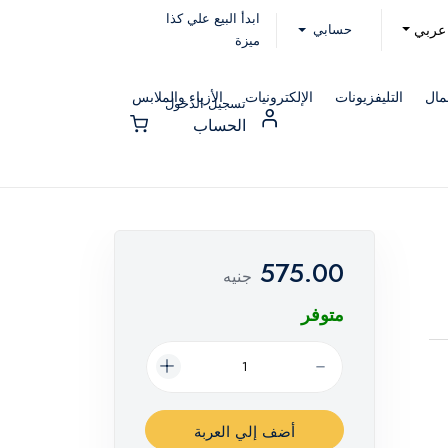
ابدأ البيع علي كذا
حسابي
عربي
ميزة
مال
التليفزيونات
الإلكترونيات
الأزياء والملابس
تسجيل الدخول
الحساب
575.00
جنيه
متوفر
أضف إلي العربة