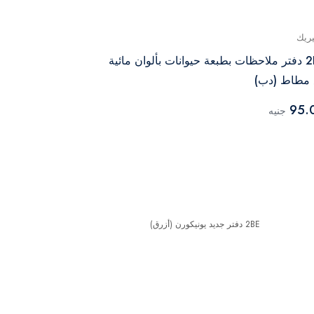
يريك
جينيريك
2BE دفتر ملاحظات بطبعة حيوانات بألوان مائية
نوت بوك بتصميم ع
 مطاط (دب)
155.00
جنيه
95.
جنيه