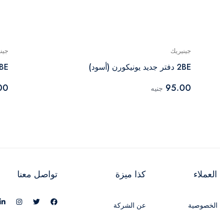
جينيريك
جين
2BE دفتر جديد يونيكورن (أسود)
2BE دفتر جديد يونيكورن (أز
00
95.00
جنيه
لعملاء
كذا ميزة
تواصل معنا
الخصوصية
عن الشركة