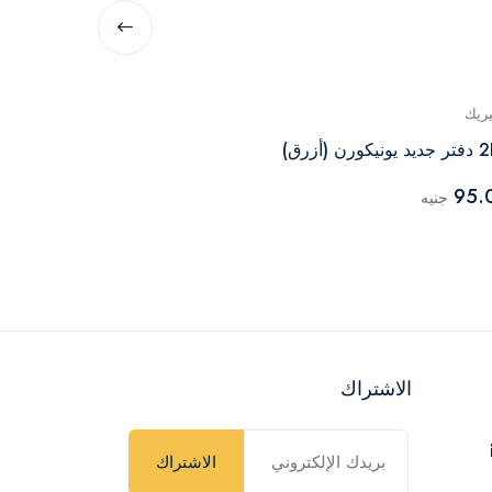
يريك
جينيريك
رق)
2BE دفتر وحيد القرن الجديد (أرجواني)
95.00
95.
جنيه
جنيه
الاشتراك
الاشتراك