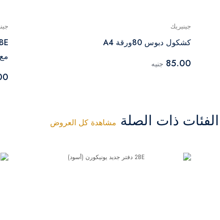
جينيريك
جين
كشكول دبوس 80ورقة A4
مع
85.00
جنيه
00
فئات ذات الصلة
مشاهدة كل العروض