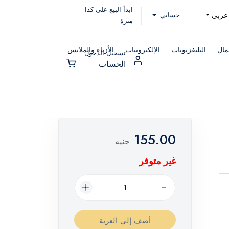
ابدأ البيع علي كذا
حسابي
عربي
ميزة
مال
التليفزيونات
الإلكترونيات
الأزياء والملابس
تسجيل الدخول
الحساب
155.00
جنيه
غير متوفر
أضف إلي العربة