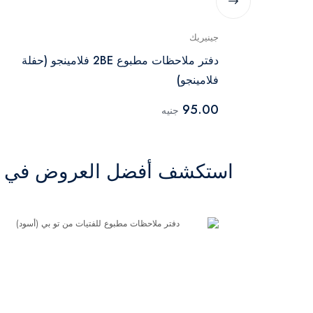
جينيريك
ألوان مائية
دفتر ملاحظات مطبوع 2BE فلامينجو (حفلة
فلامينجو)
95.00
جنيه
استكشف أفضل العروض في ال