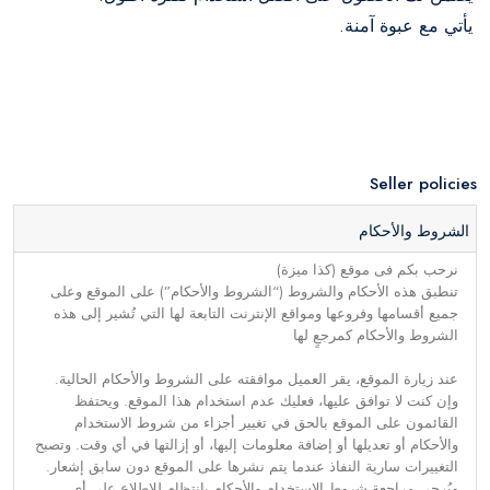
يأتي مع عبوة آمنة.
Seller policies
الشروط والأحكام
نرحب بكم فى موقع (كذا ميزة)
تنطبق هذه الأحكام والشروط (“الشروط والأحكام”) على الموقع وعلى
جميع أقسامها وفروعها ومواقع الإنترنت التابعة لها التي تُشير إلى هذه
الشروط والأحكام كمرجعٍ لها
عند زيارة الموقع، يقر العميل موافقته على الشروط والأحكام الحالية.
وإن كنت لا توافق عليها، فعليك عدم استخدام هذا الموقع. ويحتفظ
القائمون على الموقع بالحق في تغيير أجزاء من شروط الاستخدام
والأحكام أو تعديلها أو إضافة معلومات إليها، أو إزالتها في أي وقت. وتصبح
التغييرات سارية النفاذ عندما يتم نشرها على الموقع دون سابق إشعار.
ويُرجى مراجعة شروط الاستخدام والأحكام بانتظام للاطلاع على أي