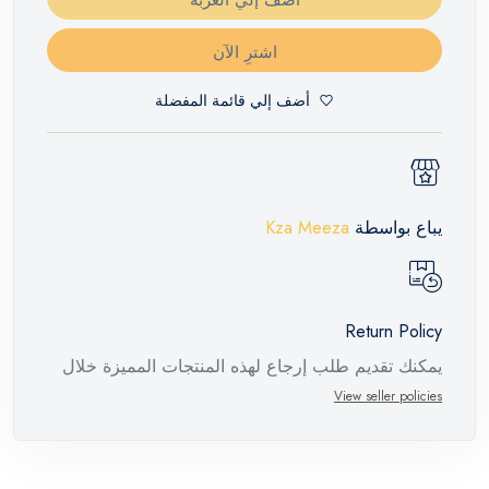
اشترِ الآن
أضف إلي قائمة المفضلة
يباع بواسطة
Kza Meeza
Return Policy
يمكنك تقديم طلب إرجاع لهذه المنتجات المميزة خلال
14 يومًا وحتى 30 يومًا في حالة وجود عيوب من وقت
View seller policies
وصول الطلب، مع وجود تقرير فني من الشركة
المصنعة يفيد ذلك. عند إعادة المنتج، تأكد من أن جميع
ملحقات الطلب في حالتها الصحيحة وأن المنتج في