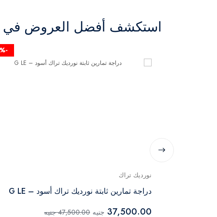
استكشف أفضل العروض في ال
-22%
نورديك تراك
دراجة تمارين ثابتة نورديك تراك أسود – G LE
37,500.00
جنيه
47,500.00 جنيه