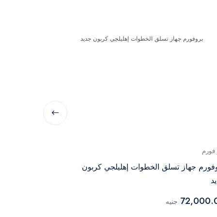
 فورم
برو فورم
فورم جهاز تسلق الخطوات إهليلجي كربون
جهاز برو فورم 
د
48,000.00
72,000.
جنيه