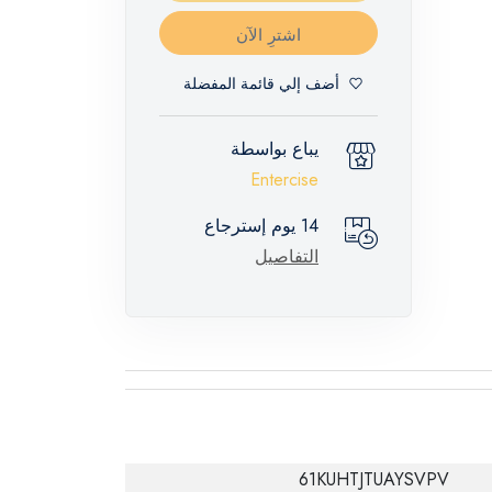
اشترِ الآن
أضف إلي قائمة المفضلة
يباع بواسطة
Entercise
14 يوم إسترجاع
التفاصيل
61KUHTJTUAYSVPV