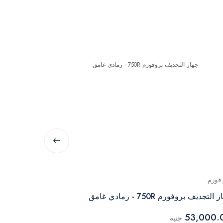
 فورم
برو فورم
التجديف بروفورم 750R - رمادي غامق
جهاز برو فورم 
48,000.00
53,000.
جنيه