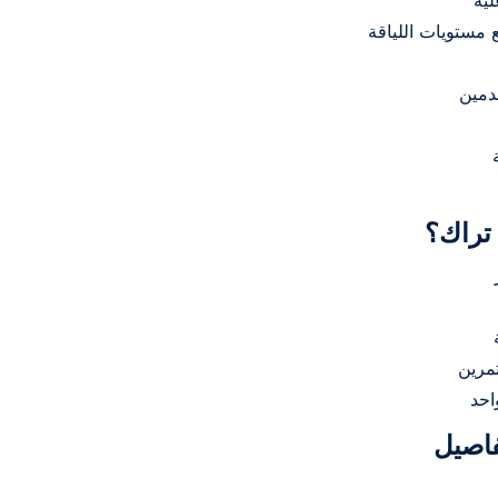
 تراك؟
تمرين
احد
فاصيل