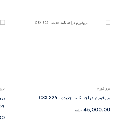
برو فورم
برو
بروفورم دراجة ثابتة جديدة - 325 CSX
برو
جدي
45,000.00
جنيه
00