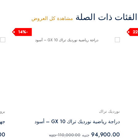
فئات ذات الصلة
مشاهدة كل العروض
-14%
نورديك تراك
برو
دراجة رياضية نورديك تراك GX 10 – أسود
جهاز 
00
94,900.00
جنيه
110,000.00 جنيه