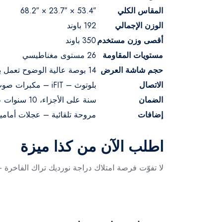
المقاس الكلي
‎68.2″ × 23.7″ × 53.4″
الوزن الإجمالي
192 باوند
أقصى وزن مستخدم
350 باوند
مستويات المقاومة
26 مستوى مغناطيسي
حجم شاشة العرض
14 بوصة عالية الوضوح تعمل باللمس
الاتصال
بلوتوث – iFIT – مكبرات صوت
الضمان
سنة على الأجزاء، 10 سنوات على الهيكل
إضافات
مروحة تلقائية – عجلات أمامي
اطلب الآن من كذا ميزة
لا تفوّت فرصة امتلاك دراجة نورديك تراك الفاخرة – 