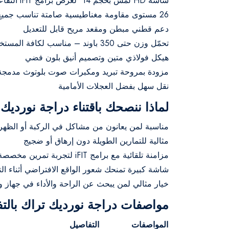
شاشة HD لمس بحجم 14″ لعرض برامج iFIT التفاعلية
26 مستوى مقاومة مغناطيسية صامتة تناسب جميع مستويات اللياقة
دعم قطني مبطن ومقعد مريح قابل للتعديل
تحمّل وزن حتى 350 باوند – مناسب لكافة المستخدمين
هيكل فولاذي متين وتصميم أنيق بلون فضي
مزودة بمروحة تبريد ومكبرات صوت بلوتوث مدمجة
نقل سهل بفضل العجلات الأمامية
لماذا ننصحك باقتناء دراجة نورديك
مناسبة لمن يعانون من مشاكل في الركبة أو الظهر
مثالية للتمارين الطويلة دون إرهاق أو ضجيج
مزامنة تلقائية مع برامج iFIT لتجربة تمرين مخصصة
شاشة كبيرة تمنحك شعور الواقع الافتراضي أثناء ال
خيار مثالي لمن يبحث عن الراحة والأداء في جهاز و
مواصفات دراجة نورديك تراك بالت
المواصفات
التفاصيل