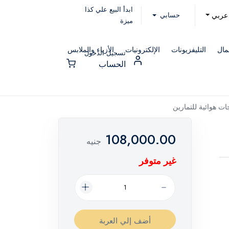
ابدأ البيع علي كذا
حسابي
عربي
ميزة
مال
التليفزيونات
الإلكترونيات
الأزياء والملابس
تسجيل الدخول
الحساب
ات هوائية للتمارين
108,000.00
جنيه
غير متوفر
أضف إلي العربة