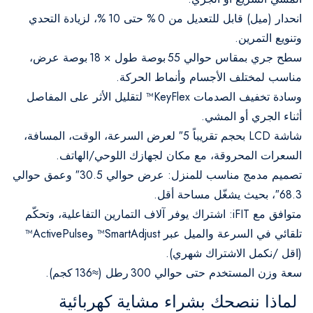
انحدار (ميل) قابل للتعديل من 0 % حتى 10 %، لزيادة التحدي
وتنويع التمرين.
سطح جري بمقاس حوالي 55 بوصة طول × 18 بوصة عرض،
مناسب لمختلف الأجسام وأنماط الحركة.
وسادة تخفيف الصدمات KeyFlex™ لتقليل الأثر على المفاصل
أثناء الجري أو المشي.
شاشة LCD بحجم تقريباً 5″ لعرض السرعة، الوقت، المسافة،
السعرات المحروقة، مع مكان لجهازك اللوحي/الهاتف.
تصميم مدمج مناسب للمنزل: عرض حوالي 30.5″ وعمق حوالي
68.3″، بحيث يشغّل مساحة أقل.
متوافق مع iFIT: اشتراك يوفر آلاف التمارين التفاعلية، وتحكّم
تلقائي في السرعة والميل عبر SmartAdjust™ وActivePulse™
(اقل ­/نكمل الاشتراك شهري).
سعة وزن المستخدم حتى حوالي 300 رطل (≈136 كجم).
لماذا ننصحك بشراء مشاية كهربائية