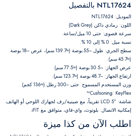
NTL17624 بالتفصيل
الموديل: NTL17624
اللون: رمادي داكن (Dark Grey)
سرعة قصوى: حتى 10 ميل/ساعة.
نسبة ميل: 0 % إلى 10 %.
سطح الجري: طول ~55 بوصة (≈139.7 سم)، عرض ~18 بوصة
(≈45.7 سم).
عرض الجهاز: ~30.5 بوصة (≈77.5 سم).
ارتفاع الجهاز: ~48.7 بوصة (≈123.7 سم).
وزن المستخدم المسموح: حتى ~300 رطل (≈136 كجم).
Cushioning: KeyFlex™
شاشة: LCD 5″ تقريباً، مع صينية/رف لجهازك اللوحي أو الهاتف.
إمكانية الاتصال: بلوتوث، واي‑فاي، متوافق مع iFIT.
اطلب الآن من كذا ميزة