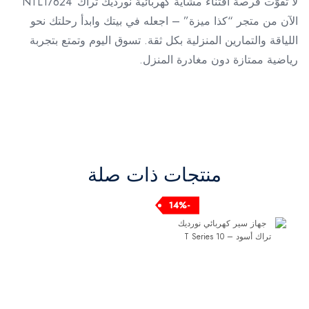
لا تفوّت فرصة اقتناء مشاية كهربائية نورديك تراك NTL17624
الآن من متجر “كذا ميزة” – اجعله في بيتك وابدأ رحلتك نحو
اللياقة والتمارين المنزلية بكل ثقة. تسوق اليوم وتمتع بتجربة
رياضية ممتازة دون مغادرة المنزل.
منتجات ذات صلة
-14%