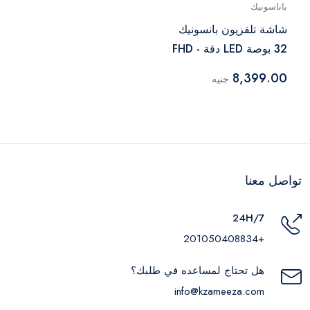
باناسونيك
شاشة تلفزيون بانسونيك
32 بوصة LED دقة FHD -
TH-32H400E
8,399.00
جنيه
تواصل معنا
24H/7
+201050408834
هل تحتاج لمساعده في طلبك؟
info@kzameeza.com