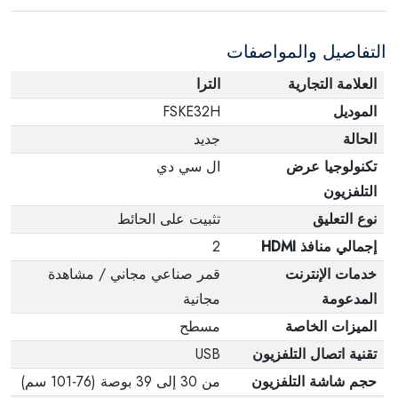
عبوته الأصلية. لاحظ أنه لا يمكن إرجاع المنتجات
الإلكترونية في حالة تغيير الرأي إذا لم تكن مختومة
التفاصيل والمواصفات
وفي عبواتها الأصلية.
العلامة التجارية
الترا
الموديل
FSKE32H
الحالة
جديد
تكنولوجيا عرض
ال سي دي
التلفزيون
نوع التعليق
تثبيت على الحائط
إجمالي منافذ HDMI
2
خدمات الإنترنت
قمر صناعي مجاني / مشاهدة
المدعومة
مجانية
الميزات الخاصة
مسطح
تقنية اتصال التلفزيون
USB
حجم شاشة التلفزيون
من 30 إلى 39 بوصة (76-101 سم)