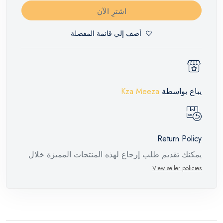
اشترِ الآن
أضف إلي قائمة المفضلة
يباع بواسطة
Kza Meeza
Return Policy
يمكنك تقديم طلب إرجاع لهذه المنتجات المميزة خلال
14 يومًا وحتى 30 يومًا في حالة وجود عيوب من وقت
View seller policies
وصول الطلب، مع وجود تقرير فني من الشركة
المصنعة يفيد ذلك. عند إعادة المنتج، تأكد من أن جميع
ملحقات الطلب في حالتها الصحيحة وأن المنتج في