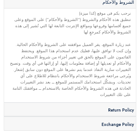
الشروط والأحكام
نرحب بكم فى موقع (كذا ميزة)
تنطبق هذه الأحكام والشروط (“الشروط والأحكام”) على الموقع وعلى
جميع أقسامها وفروعها ومواقع الإنترنت التابعة لها التي تُشير إلى هذه
الشروط والأحكام كمرجعٍ لها
عند زيارة الموقع، يقر العميل موافقته على الشروط والأحكام الحالية.
وإن كنت لا توافق عليها، فعليك عدم استخدام هذا الموقع. ويحتفظ
القائمون على الموقع بالحق في تغيير أجزاء من شروط الاستخدام
والأحكام أو تعديلها أو إضافة معلومات إليها، أو إزالتها في أي وقت. وتصبح
التغييرات سارية النفاذ عندما يتم نشرها على الموقع دون سابق إشعار.
ويُرجى مراجعة شروط الاستخدام والأحكام بانتظام للاطلاع على أي
تحديثات. ويشكِّل استخدامك المستمر للموقع ــ بعد نشر التغييرات
الحادثة في هذه الشروط والأحكام الخاصة بالاستخدام ــ موافقتك التامة
على تلك التغييرات
Return Policy
Exchange Policy